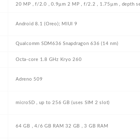
20 MP , f/2.0 , 0.9µm 2 MP , f/2.2 , 1.75µm , depth s
Android 8.1 (Oreo); MIUI 9
Qualcomm SDM636 Snapdragon 636 (14 nm)
Octa-core 1.8 GHz Kryo 260
Adreno 509
microSD , up to 256 GB (uses SIM 2 slot)
64 GB , 4/6 GB RAM 32 GB , 3 GB RAM