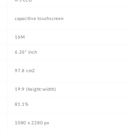
IPS LCD
capacitive touchscreen
16M
6.26" inch
97.8 cm2
19:9 (height:width)
81.1%
1080 x 2280 px