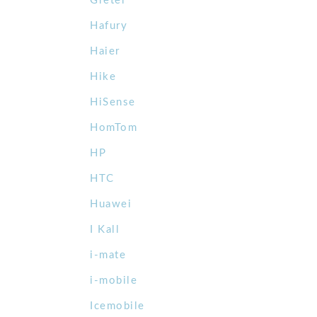
Gretel
Hafury
Haier
Hike
HiSense
HomTom
HP
HTC
Huawei
I Kall
i-mate
i-mobile
Icemobile