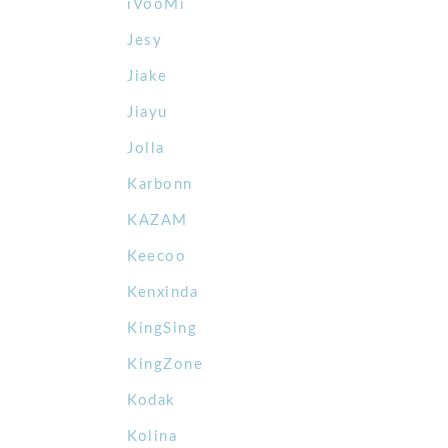
iVooMi
Jesy
Jiake
Jiayu
Jolla
Karbonn
KAZAM
Keecoo
Kenxinda
KingSing
KingZone
Kodak
Kolina