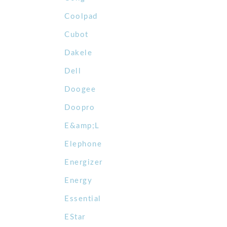
Coolpad
Cubot
Dakele
Dell
Doogee
Doopro
E&amp;L
Elephone
Energizer
Energy
Essential
EStar