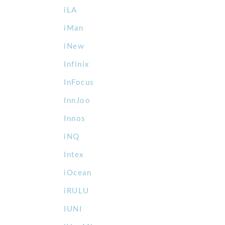
iLA
iMan
iNew
Infinix
InFocus
InnJoo
Innos
iNQ
Intex
iOcean
iRULU
IUNI