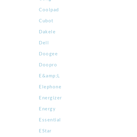
Coolpad
Cubot
Dakele
Dell
Doogee
Doopro
E&amp;L
Elephone
Energizer
Energy
Essential
EStar