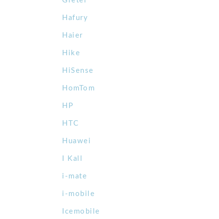
Gretel
Hafury
Haier
Hike
HiSense
HomTom
HP
HTC
Huawei
I Kall
i-mate
i-mobile
Icemobile