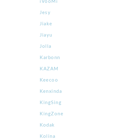
iVooMi
Jesy
Jiake
Jiayu
Jolla
Karbonn
KAZAM
Keecoo
Kenxinda
KingSing
KingZone
Kodak
Kolina