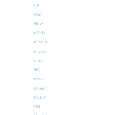
iLA
iMan
iNew
Infinix
InFocus
InnJoo
Innos
iNQ
Intex
iOcean
iRULU
IUNI