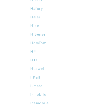
Gretel
Hafury
Haier
Hike
HiSense
HomTom
HP
HTC
Huawei
I Kall
i-mate
i-mobile
Icemobile