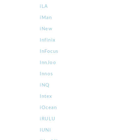
iLA
iMan
iNew
Infinix
InFocus
InnJoo
Innos
iNQ
Intex
iOcean
iRULU
IUNI