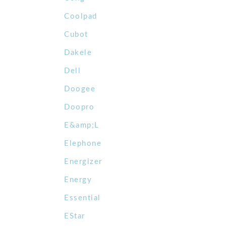
Coolpad
Cubot
Dakele
Dell
Doogee
Doopro
E&amp;L
Elephone
Energizer
Energy
Essential
EStar