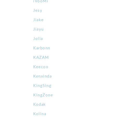
iVooMi
Jesy
Jiake
Jiayu
Jolla
Karbonn
KAZAM
Keecoo
Kenxinda
KingSing
KingZone
Kodak
Kolina