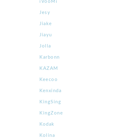
iVooMi
Jesy
Jiake
Jiayu
Jolla
Karbonn
KAZAM
Keecoo
Kenxinda
KingSing
KingZone
Kodak
Kolina