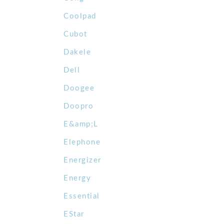
Coolpad
Cubot
Dakele
Dell
Doogee
Doopro
E&amp;L
Elephone
Energizer
Energy
Essential
EStar