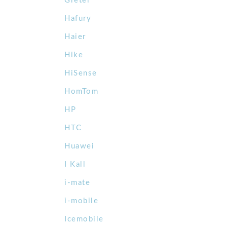
Gretel
Hafury
Haier
Hike
HiSense
HomTom
HP
HTC
Huawei
I Kall
i-mate
i-mobile
Icemobile