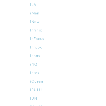
iLA
iMan
iNew
Infinix
InFocus
InnJoo
Innos
iNQ
Intex
iOcean
iRULU
IUNI