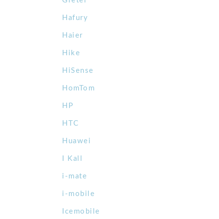
Gretel
Hafury
Haier
Hike
HiSense
HomTom
HP
HTC
Huawei
I Kall
i-mate
i-mobile
Icemobile