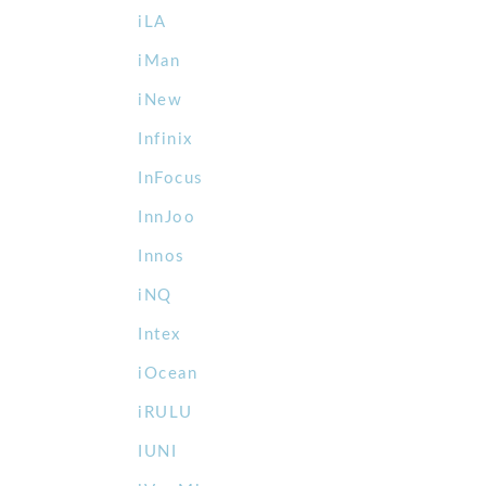
iLA
iMan
iNew
Infinix
InFocus
InnJoo
Innos
iNQ
Intex
iOcean
iRULU
IUNI