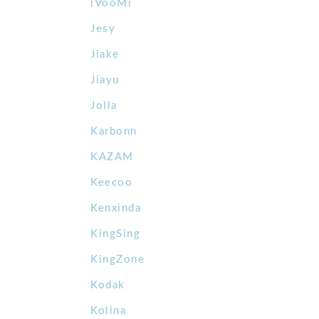
iVooMi
Jesy
Jiake
Jiayu
Jolla
Karbonn
KAZAM
Keecoo
Kenxinda
KingSing
KingZone
Kodak
Kolina