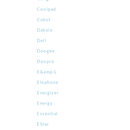
Coolpad
Cubot
Dakele
Dell
Doogee
Doopro
E&amp;L
Elephone
Energizer
Energy
Essential
EStar