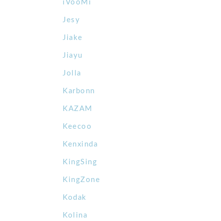
iVooMi
Jesy
Jiake
Jiayu
Jolla
Karbonn
KAZAM
Keecoo
Kenxinda
KingSing
KingZone
Kodak
Kolina