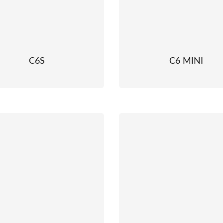
C6S
C6 MINI