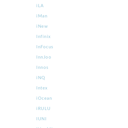
iLA
iMan
iNew
Infinix
InFocus
InnJoo
Innos
iNQ
Intex
iOcean
iRULU
IUNI