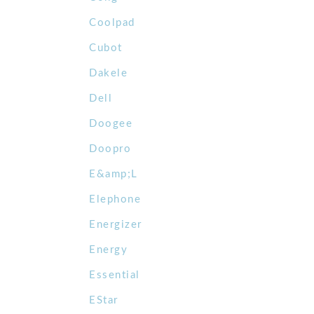
Coolpad
Cubot
Dakele
Dell
Doogee
Doopro
E&amp;L
Elephone
Energizer
Energy
Essential
EStar