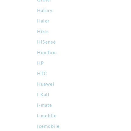
Gretel
Hafury
Haier
Hike
HiSense
HomTom
HP
HTC
Huawei
I Kall
i-mate
i-mobile
Icemobile