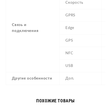
Скорость
GPRS
Y
Связь и
Edge
Y
подключения
GPS
A
NFC
N
USB
Y
Другие особенности
Доп.
a
ПОХОЖИЕ ТОВАРЫ