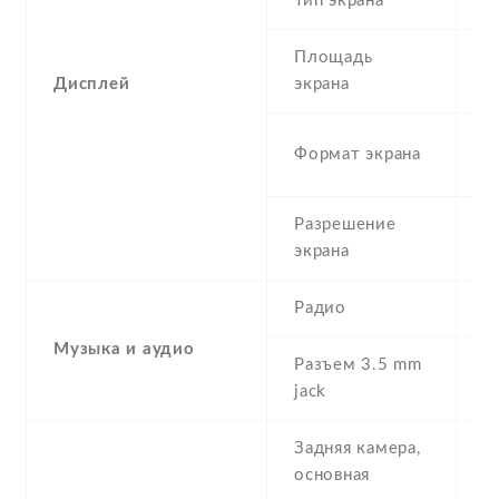
Тип экрана
1
Площадь
c
Дисплей
экрана
1
Формат экрана
(
Разрешение
4
экрана
Радио
Y
Музыка и аудио
Разъем 3.5 mm
Y
jack
Задняя камера,
5
основная