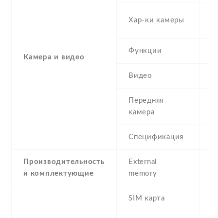
-
Хар-ки камеры
(
Функции
L
Камера и видео
Видео
Y
Передняя
2
камера
Спецификация
2
Производительность
External
и комплектующие
memory
SIM карта
D