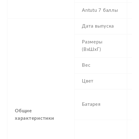
Antutu 7 баллы
3
Дата выпуска
2
Размеры
1
(ВхШхГ)
9
Вес
1
Цвет
B
1
Батарея
R
Общие
I
характеристики
S
U