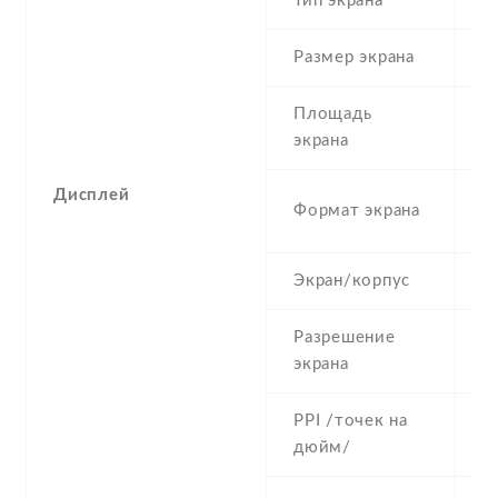
Тип экрана
1
Размер экрана
4
Площадь
4
экрана
Дисплей
5
Формат экрана
(
Экран/корпус
5
Разрешение
4
экрана
PPI /точек на
2
дюйм/