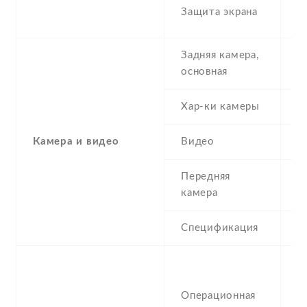
C
Защита экрана
G
Задняя камера,
5
основная
Хар-ки камеры
5
Камера и видео
Видео
7
Передняя
0
камера
Спецификация
V
A
(E
Операционная
u