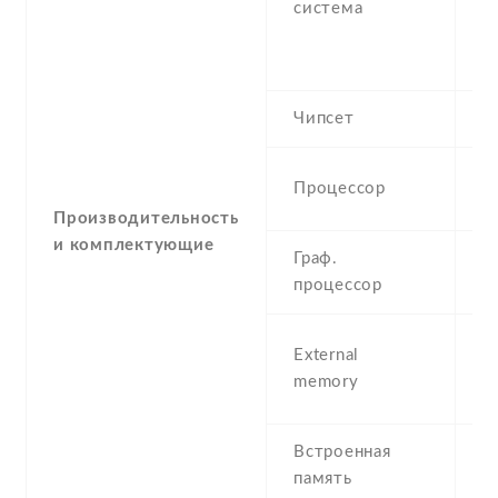
система
2
(
T
Чипсет
H
1
Процессор
A
Производительность
и комплектующие
Граф.
P
процессор
S
m
External
3
memory
(d
Встроенная
8
память
M