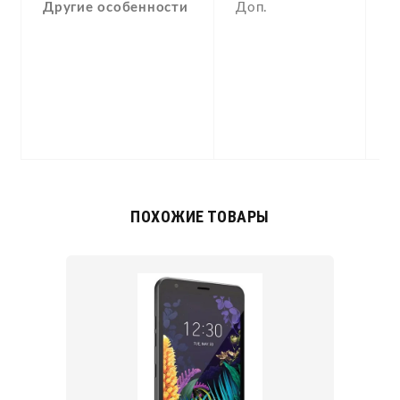
Другие особенности
Доп.
av
Br
m
k
S
G
C
ПОХОЖИЕ ТОВАРЫ