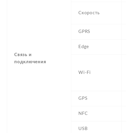
H
Скорость
M
GPRS
C
Edge
C
Связь и
подключения
W
b
Wi-Fi
h
(
GPS
Y
NFC
USB
m