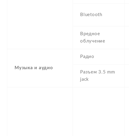
3
Bluetooth
a
Вредное
S
облучение
W
Радио
F
Музыка и аудио
Разъем 3.5 mm
Y
jack
S
A
p
c
I
T