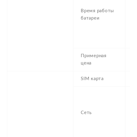
(
Время работы
5
батареи
T
t
(
3
Примерная
1
цена
SIM карта
M
S
n
f
Сеть
-
/
1