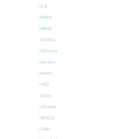
iLA
iMan
iNew
Infinix
InFocus
InnJoo
Innos
iNQ
Intex
iOcean
iRULU
IUNI