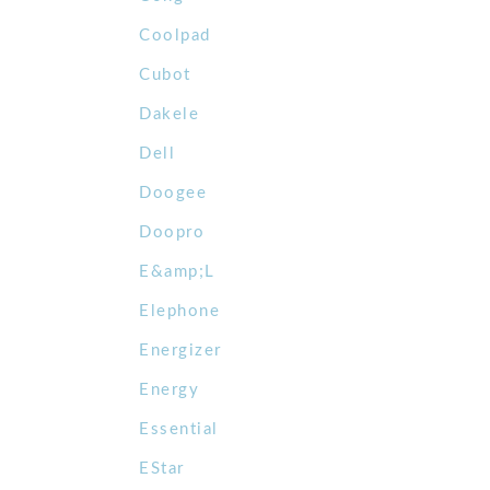
Coolpad
Cubot
Dakele
Dell
Doogee
Doopro
E&amp;L
Elephone
Energizer
Energy
Essential
EStar