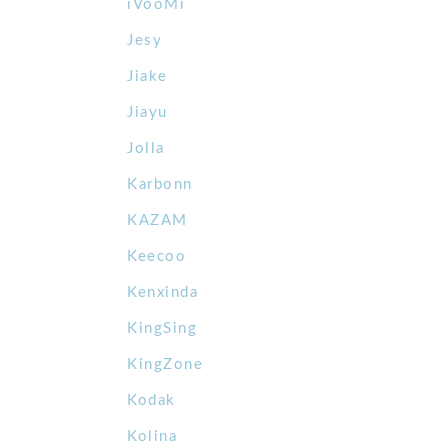
iVooMi
Jesy
Jiake
Jiayu
Jolla
Karbonn
KAZAM
Keecoo
Kenxinda
KingSing
KingZone
Kodak
Kolina