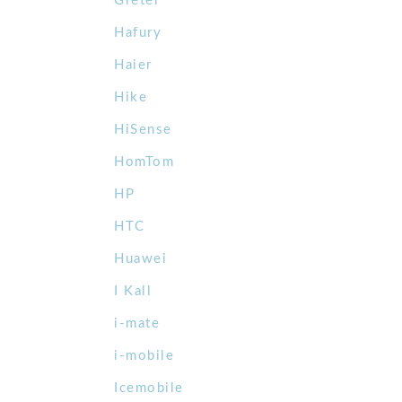
Gretel
Hafury
Haier
Hike
HiSense
HomTom
HP
HTC
Huawei
I Kall
i-mate
i-mobile
Icemobile