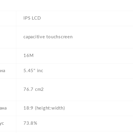
IPS LCD
capacitive touchscreen
16M
ана
5.45" inc
76.7 cm2
ана
18:9 (height:width)
ус
73.8%