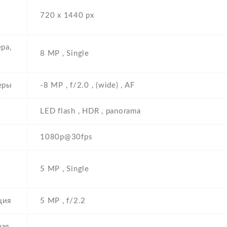
е
720 x 1440 px
ра,
8 MP , Single
еры
-8 MP , f/2.0 , (wide) , AF
LED flash , HDR , panorama
1080p@30fps
5 MP , Single
ция
5 MP , f/2.2
ая