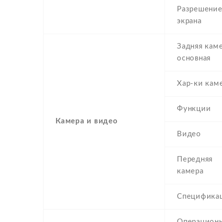
Разрешени
экрана
Задняя каме
основная
Хар-ки кам
Функции
Камера и видео
Видео
Передняя
камера
Специфика
Операционн