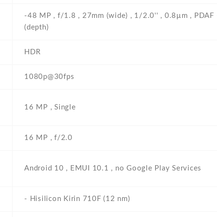
-48 MP , f/1.8 , 27mm (wide) , 1/2.0'' , 0.8µm , PDAF 
(depth)
HDR
1080p@30fps
16 MP , Single
16 MP , f/2.0
Android 10 , EMUI 10.1 , no Google Play Services
- Hisilicon Kirin 710F (12 nm)