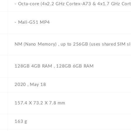
- Octa-core (4x2.2 GHz Cortex-A73 & 4x1.7 GHz Cor
- Mali-G51 MP4
NM (Nano Memory) , up to 256GB (uses shared SIM sl
128GB 4GB RAM , 128GB 6GB RAM
2020 , May 18
157.4 Х 73.2 Х 7.8 mm
163 g