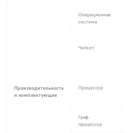
Операционная
A
система
-
S
Чипсет
S
5
-
(
Процессор
K
Производительность
&
и комплектующие
K
Граф.
-
процессор