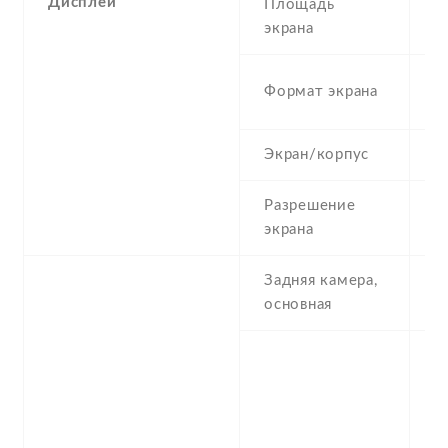
Дисплей
Площадь
1
экрана
2
Формат экрана
(
Экран/корпус
8
Разрешение
1
экрана
Задняя камера,
6
основная
-
2
1
,