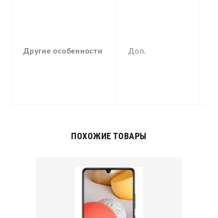
-
F
(
a
Другие особенности
Доп.
p
c
Q
4
ПОХОЖИЕ ТОВАРЫ