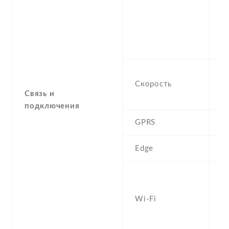
1
1
-
-
H
Скорость
M
Связь и
5
подключения
GPRS
Y
Edge
Y
W
a
Wi-Fi
d
Fi
h