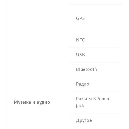
Y
GPS
,
G
NFC
Y
USB
U
Bluetooth
5
Радио
N
Разъем 3.5 mm
Музыка и аудио
Y
jack
Другое
-