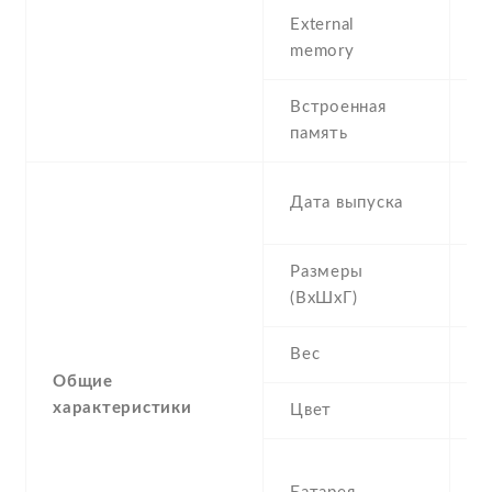
External
m
memory
Встроенная
1
память
R
2
Дата выпуска
S
Размеры
1
(ВхШхГ)
8
Вес
2
Общие
характеристики
Цвет
T
4