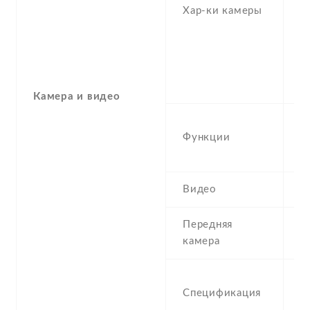
f
Хар-ки камеры
(u
1
-
(
(
Камера и видео
Q
Функции
,
H
Видео
1
Передняя
1
камера
1
Спецификация
2
1