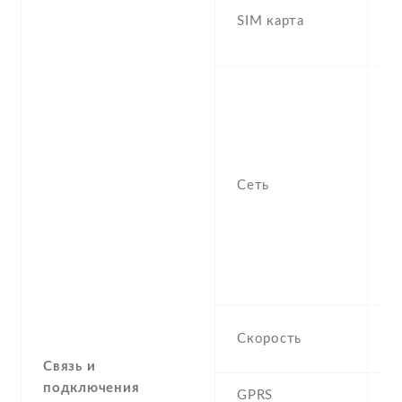
SIM карта
S
s
S
n
f
-
/
Сеть
1
S
H
9
2
H
Скорость
M
Связь и
подключения
GPRS
Y