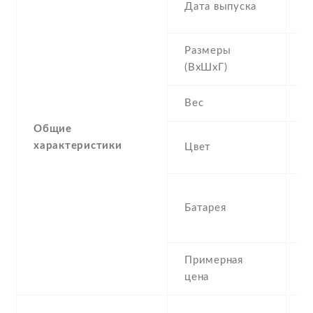
Дата выпуска
S
Размеры
1
(ВхШхГ)
8
Вес
1
Общие
S
характеристики
Цвет
S
4
Батарея
P
r
Примерная
2
цена
D