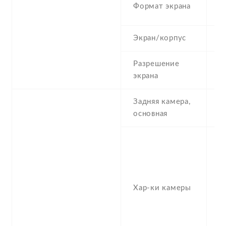
2
Формат экрана
(
Экран/корпус
8
Разрешение
7
экрана
Задняя камера,
4
основная
-
(w
0
-
Хар-ки камеры
1
, 
1
f/