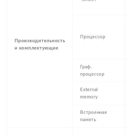
P
-
(
Процессор
C
Производительность
4
и комплектующие
C
Граф.
-
процессор
G
External
m
memory
Встроенная
6
память
2