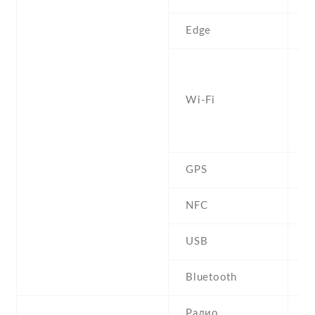
Edge
Y
W
a
Wi-Fi
d
Fi
h
GPS
Y
NFC
Y
USB
U
Bluetooth
5
Радио
N