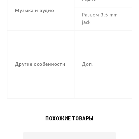
Музыка и аудио
Разъем 3.5 mm
Y
jack
-
F
(
a
Другие особенности
Доп.
p
c
S
c
ПОХОЖИЕ ТОВАРЫ