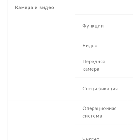
-
Камера и видео
D
Функции
p
Видео
1
Передняя
1
камера
1
Спецификация
1
Операционная
A
система
-
Чипсет
M