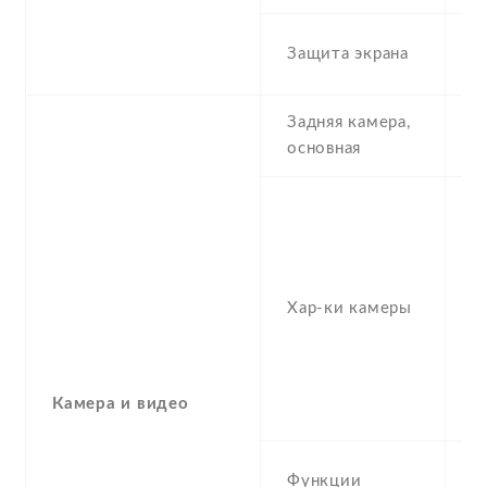
S
Защита экрана
re
Задняя камера,
4
основная
-
2
1/
P
Хар-ки камеры
f
(
MP
(
Камера и видео
(
L
Функции