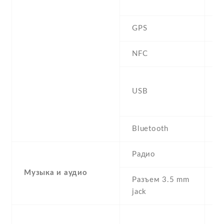
h
GPS
Y
NFC
Y
2
USB
r
c
Bluetooth
5
Радио
N
Музыка и аудио
Разъем 3.5 mm
Y
jack
-