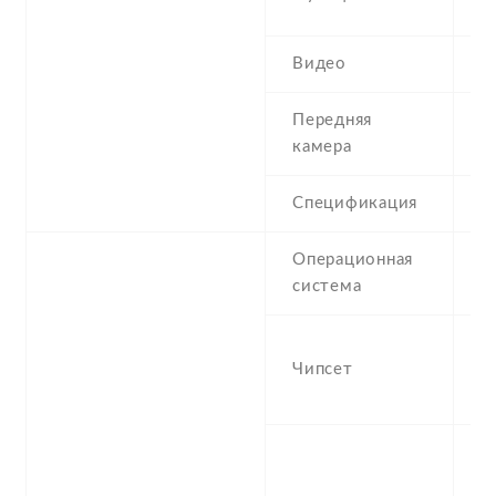
p
Видео
1
Передняя
1
камера
Спецификация
1
Операционная
A
система
(P
-
Чипсет
M
P
-
(