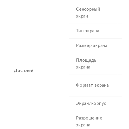
Сенсорный
c
экран
t
Тип экрана
1
Размер экрана
6
Площадь
1
экрана
Дисплей
1
Формат экрана
(
Экран/корпус
8
Разрешение
1
экрана