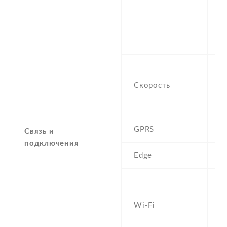
1
H
9
2
H
M
Скорость
(
3
GPRS
Y
Связь и
подключения
Edge
Y
W
a
Wi-Fi
d
Fi