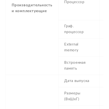
Процессор
C
Производительность
4
и комплектующие
C
Граф.
-
процессор
G
External
m
memory
(d
Встроенная
6
память
Дата выпуска
2
Размеры
1
(ВхШхГ)
8