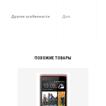
F
(
a
Другие особенности
Доп.
g
,
S
c
ПОХОЖИЕ ТОВАРЫ