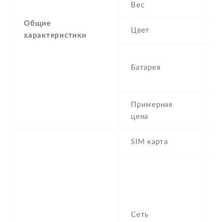
Вес
0
Общие
Цвет
W
характеристики
4
Батарея
N
L
Примерная
2
цена
SIM карта
N
S
n
f
-
Сеть
/