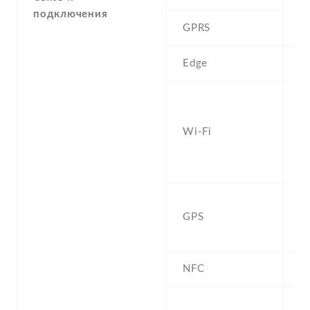
подключения
GPRS
Y
Edge
Y
W
а
Wi-Fi
d
Fi
h
Ye
GPS
b
G
NFC
Y
2