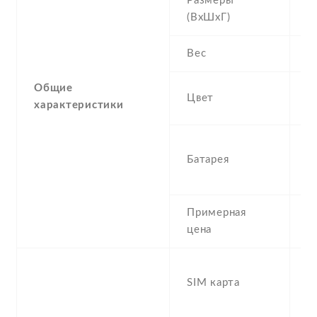
Размеры
1
(ВхШхГ)
8
Вес
1
Общие
G
Цвет
характеристики
A
4
Батарея
N
L
Примерная
5
цена
D
SIM карта
S
s