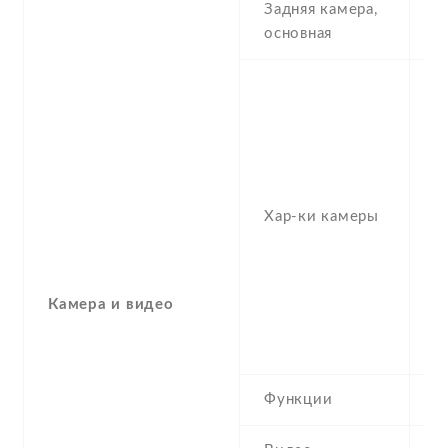
Задняя камера,
6
основная
-
2
1
,
f
(w
Хар-ки камеры
,
-
1
(u
Камера и видео
1
-
Функции
H