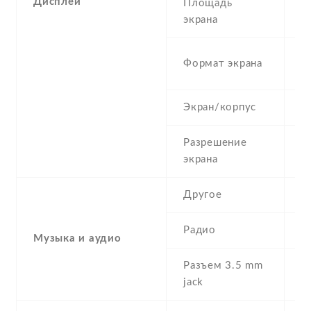
Дисплей
Площадь
1
экрана
1
Формат экрана
(
Экран/корпус
8
Разрешение
1
экрана
Другое
-
Радио
N
Музыка и аудио
Разъем 3.5 mm
N
jack