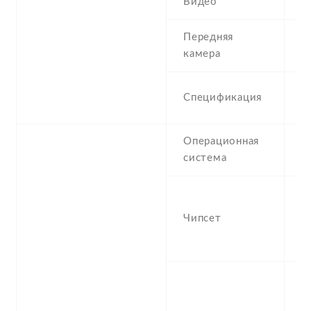
Видео
1
Передняя
2
камера
2
Спецификация
(
Операционная
A
система
F
-
S
Чипсет
S
(
-
(