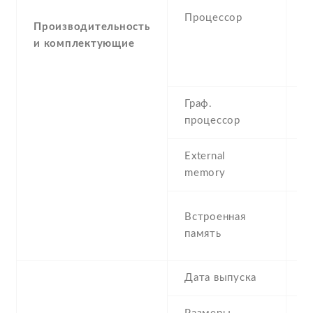
K
Процессор
3
Производительность
K
и комплектующие
4
5
Граф.
-
процессор
External
N
memory
1
Встроенная
R
память
8
Дата выпуска
2