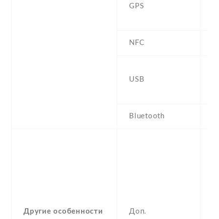
GPS
b
G
NFC
Y
2
USB
r
c
Bluetooth
5
-
F
(u
op
a
g
Другие особенности
Доп.
,