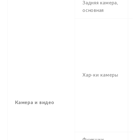
Задняя камера,
6
основная
-
2
1
,
f
(t
1
Хар-ки камеры
-
1
(u
1
Камера и видео
-
3D
(
Функции
H