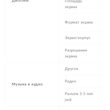
Дисплей
Площадь
1
экрана
1
Формат экрана
(
Экран/корпус
8
Разрешение
1
экрана
Другое
-
Радио
N
Музыка и аудио
Разъем 3.5 mm
N
jack