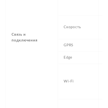
, 
38
H
Скорость
M
5
Связь и
подключения
GPRS
Y
Edge
Y
W
а
Wi-Fi
d
Fi
h
Ye