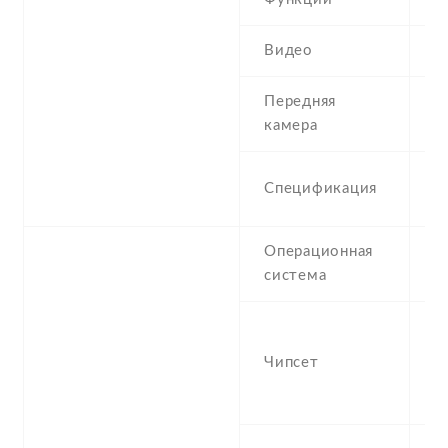
Видео
1
Передняя
2
камера
2
Спецификация
(
Операционная
A
система
F
-
S
Чипсет
S
(