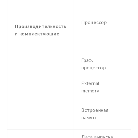
-
(
K
Процессор
3
Производительность
K
и комплектующие
4
5
Граф.
-
процессор
External
N
memory
1
Встроенная
R
память
1
Дата выпуска
2