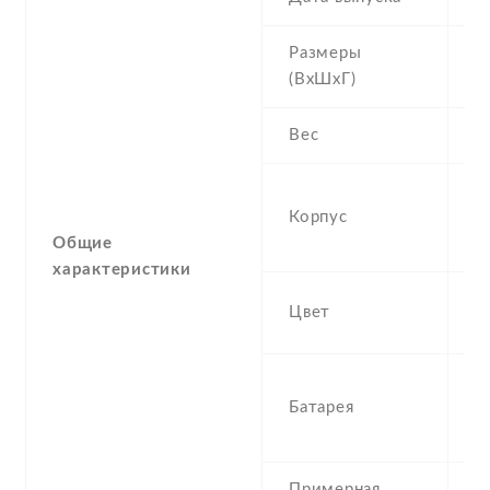
Размеры
1
(ВхШхГ)
8
Вес
2
Gl
Корпус
c
Общие
c
характеристики
Mi
Цвет
W
4
Батарея
N
L
Примерная