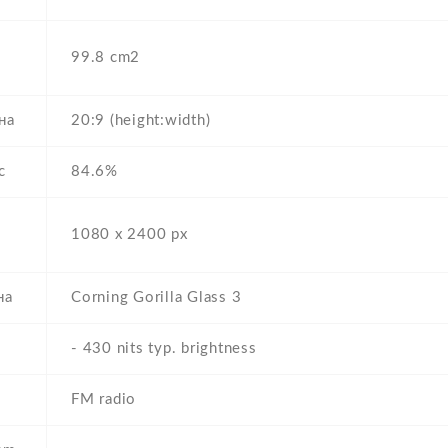
99.8 cm2
на
20:9 (height:width)
с
84.6%
1080 x 2400 px
на
Corning Gorilla Glass 3
- 430 nits typ. brightness
FM radio