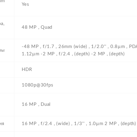
mm
Yes
а,
48 MP , Quad
-48 MP , f/1.7 , 26mm (wide) , 1/2.0'' , 0.8µm , PDAF
ры
1.12µm -2 MP , f/2.4 , (depth) -2 MP , (depth)
HDR
1080p@30fps
16 MP , Dual
ия
16 MP , f/2.4 , (wide) , 1/3'' , 1.0µm 2 MP , (depth)