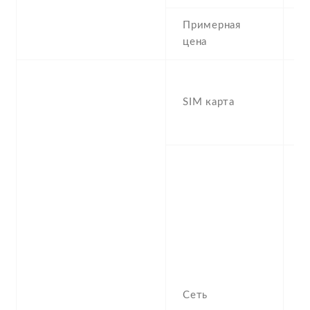
Примерная
1
цена
H
(
SIM карта
S
d
S
n
f
-
/
1
S
H
Сеть
9