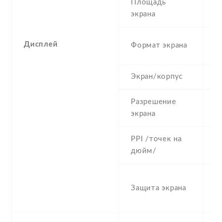
Площадь
8
экрана
1
Дисплей
Формат экрана
(
Экран/корпус
7
Разрешение
1
экрана
PPI /точек на
4
дюйм/
A
Защита экрана
D
G