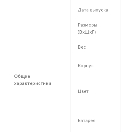
Дата выпуска
2
Размеры
1
(ВхШхГ)
m
Вес
1
a
Корпус
p
Общие
характеристики
Go
Цвет
Si
R
3
Батарея
N
L