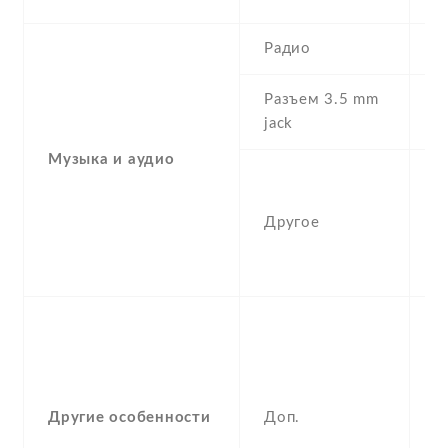
Радио
F
Разъем 3.5 mm
Y
jack
Музыка и аудио
A
c
Другое
w
m
S
S
F
(
a
Другие особенности
Доп.
g
,