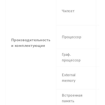
Q
M
Чипсет
S
(
O
Процессор
G
Производительность
A
и комплектующие
Граф.
A
процессор
m
External
6
memory
S
Встроенная
3
память
R