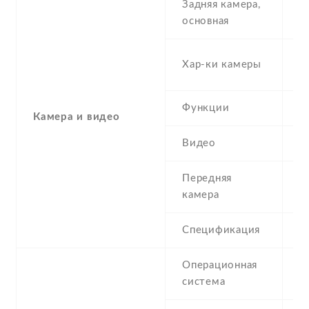
Задняя камера,
1
основная
1
Хар-ки камеры
f
Функции
L
Камера и видео
Видео
1
Передняя
5
камера
Спецификация
5
Операционная
A
система
(