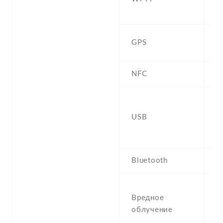
D
Y
GPS
,
NFC
2
r
USB
c
O
Bluetooth
4
S
Вредное
W
облучение
0
(