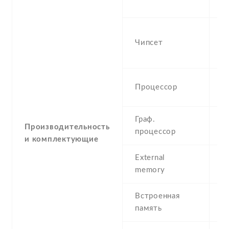
S
Q
Чипсет
S
(
D
Процессор
G
Граф.
A
Производительность
процессор
и комплектующие
External
N
memory
Встроенная
1
память
R