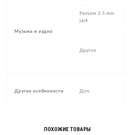
Разъем 3.5 mm
Y
jack
Музыка и аудио
B
A
Другое
c
w
m
S
A
Другие особенности
Доп.
g
,
ПОХОЖИЕ ТОВАРЫ