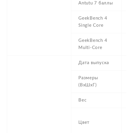
Antutu 7 баллы
1
GeekBench 4
5
Single Core
GeekBench 4
1
Multi-Core
Дата выпуска
2
Размеры
1
(ВхШхГ)
9
Вес
1
Gl
Цвет
St
B