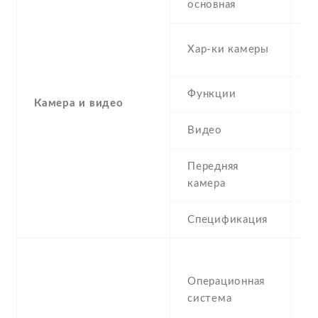
основная
4 
Хар-ки камеры
2
Функции
L
Камера и видео
Видео
7
Передняя
1
камера
Спецификация
1
A
(J
Операционная
u
система
5.