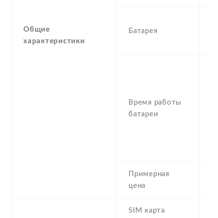
1
Общие
Батарея
N
характеристики
L
S
U
(
Время работы
6
батареи
T
t
(
h
Примерная
2
цена
SIM карта
M