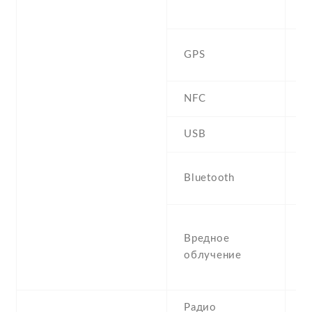
b
Y
GPS
,
NFC
USB
m
4
Bluetooth
a
S
Вредное
W
облучение
0
(
Радио
F