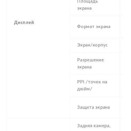
Площадь
5
экрана
Дисплей
1
Формат экрана
(
Экран/корпус
6
Разрешение
7
экрана
PPI /точек на
3
дюйм/
C
Защита экрана
G
Задняя камера,
4