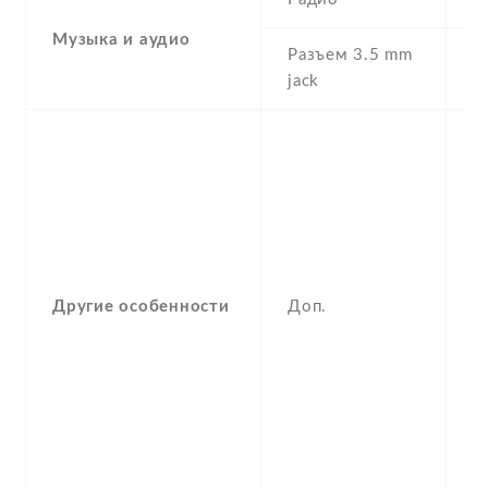
Музыка и аудио
Разъем 3.5 mm
N
jack
, 
M
A
P
M
pl
P
Другие особенности
Доп.
H
F
id
Q
X
M
V