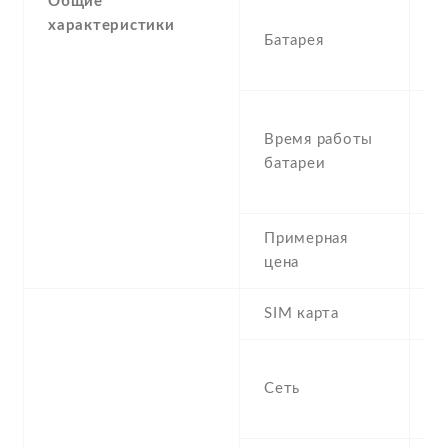
Общие
1
характеристики
Батарея
R
P
S
Время работы
U
батареи
T
t
Примерная
2
цена
SIM карта
M
S
Сеть
n
f