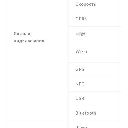
Скорость
GPRS
C
Edge
C
Связь и
подключения
W
Wi-Fi
8
GPS
N
NFC
USB
m
Bluetooth
2
Радио
N