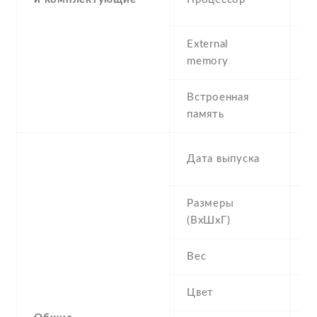
A
External
m
memory
G
Встроенная
6
память
1
2
Дата выпуска
S
Размеры
1
(ВхШхГ)
2
Вес
1
Цвет
S