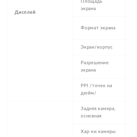
Площадь
2
экрана
Дисплей
4
Формат экрана
(
Экран/корпус
3
Разрешение
2
экрана
PPI /точек на
1
дюйм/
Задняя камера,
1
основная
Хар-ки камеры
1