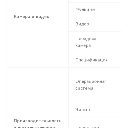
Функции
L
Камера и видео
Видео
Y
Передняя
0
камера
Спецификация
M
Операционная
W
система
M
P
Чипсет
T
Производительность
2
и комплектующие
Процессор