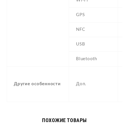
Wi-Fi
W
GPS
N
NFC
USB
m
Bluetooth
2
,
M
Другие особенности
Доп.
p
O
ПОХОЖИЕ ТОВАРЫ