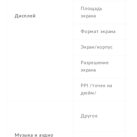
Площадь
4
Дисплей
экрана
Формат экрана
4
Экран/корпус
5
Разрешение
6
экрана
PPI /точек на
2
дюйм/
S
Другое
(
r
Музыка и аудио