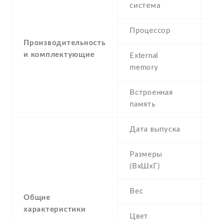
система
P
Процессор
I
Производительность
и комплектующие
External
m
memory
Встроенная
1
память
Дата выпуска
2
Размеры
1
(ВхШхГ)
Вес
1
Общие
характеристики
Цвет
Si