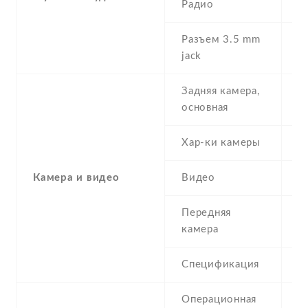
Радио
S
Разъем 3.5 mm
N
jack
Задняя камера,
2
основная
Хар-ки камеры
2
Камера и видео
Видео
Y
Передняя
0
камера
Спецификация
V
Операционная
M