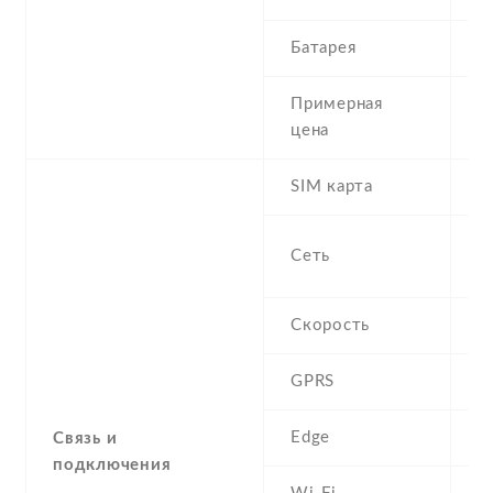
Батарея
1
Примерная
3
цена
SIM карта
M
S
Сеть
-
Скорость
H
GPRS
C
Edge
C
Связь и
подключения