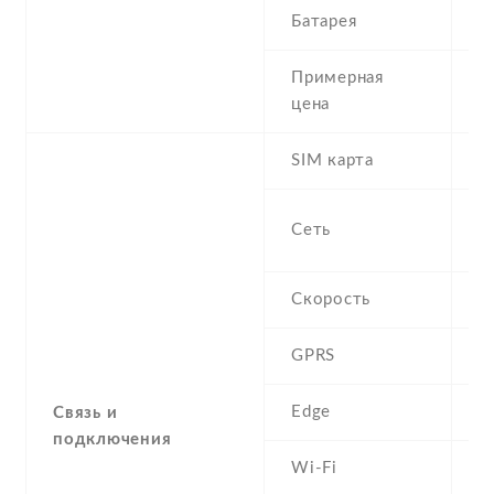
Батарея
1
Примерная
4
цена
SIM карта
M
S
Сеть
-
Скорость
H
GPRS
C
Edge
C
Связь и
подключения
Wi-Fi
W