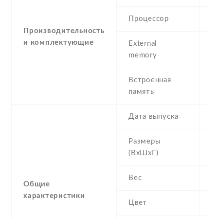
Процессор
I
Производительность
и комплектующие
External
m
memory
Встроенная
1
память
Дата выпуска
2
Размеры
9
(ВхШхГ)
Вес
0
Общие
характеристики
Цвет
Si