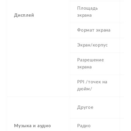
Площадь
2
Дисплей
экрана
Формат экрана
4
Экран/корпус
4
Разрешение
6
экрана
PPI /точек на
3
дюйм/
S
Другое
H
Музыка и аудио
Радио
S