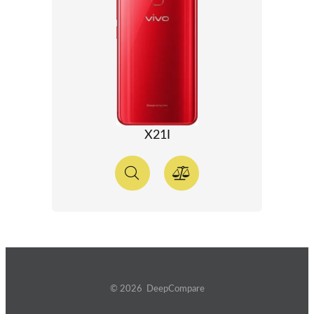
X21I
© 2026 DeepCompare