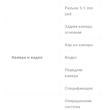
Разъем 3.5 mm
N
jack
Задняя камера,
2
основная
Хар-ки камеры
2
Камера и видео
Видео
Y
Передняя
0
камера
Спецификация
Операционная
M
система
P