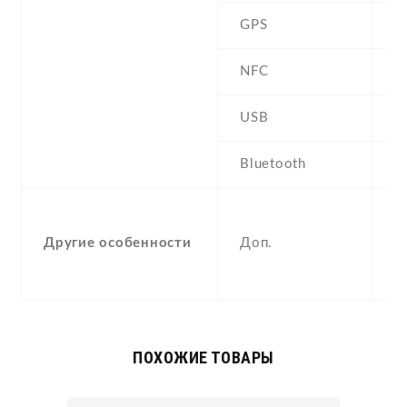
GPS
N
NFC
USB
m
Bluetooth
2
,
M
Другие особенности
Доп.
p
O
ПОХОЖИЕ ТОВАРЫ