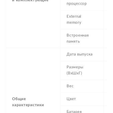
и комплектующие
A
процессор
External
m
memory
Встроенная
1
память
Дата выпуска
2
Размеры
1
(ВхШхГ)
Вес
2
Общие
Цвет
B
характеристики
Батарея
1