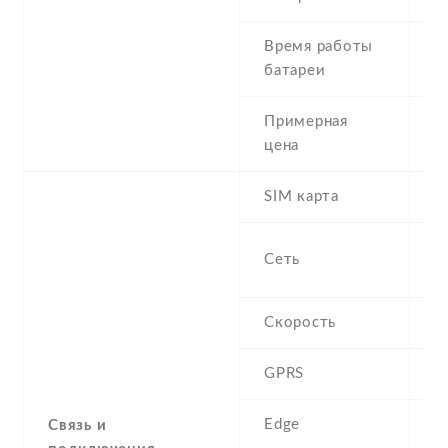
Время работы
S
батареи
t
Примерная
4
цена
SIM карта
M
S
Сеть
-
Скорость
H
GPRS
C
Edge
C
Связь и