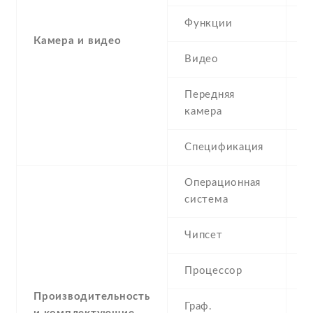
Функции
L
Камера и видео
Видео
Y
Передняя
0
камера
Спецификация
V
Операционная
M
система
P
Чипсет
Q
Процессор
4
Производительность
Граф.