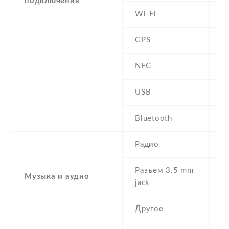
подключения
Wi-Fi
W
GPS
Y
NFC
USB
P
Bluetooth
2
Радио
N
Разъем 3.5 mm
Музыка и аудио
N
jack
Другое
2