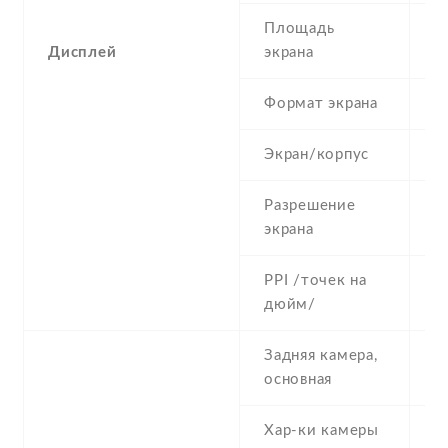
Площадь
2
Дисплей
экрана
Формат экрана
4
Экран/корпус
3
Разрешение
6
экрана
PPI /точек на
2
дюйм/
Задняя камера,
3
основная
Хар-ки камеры
3