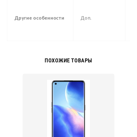
P
M
Другие особенности
Доп.
p
m
C
ПОХОЖИЕ ТОВАРЫ