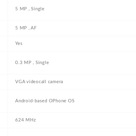
5 MP , Single
5 MP , AF
Yes
0.3 MP , Single
VGA videocall camera
Android-based OPhone OS
624 MHz