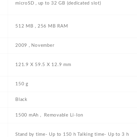
microSD , up to 32 GB (dedicated slot)
512 MB , 256 MB RAM
2009 , November
121.9 Х 59.5 Х 12.9 mm
150 g
Black
1500 mAh , Removable Li-Ion
Stand by time- Up to 150 h Talking time- Up to 3 h