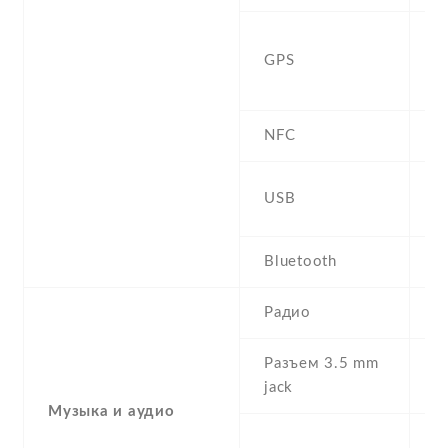
Y
GPS
,
B
NFC
m
USB
U
Bluetooth
4
Радио
N
Разъем 3.5 mm
Y
jack
Музыка и аудио
A