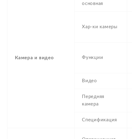
основная
2
Хар-ки камеры
, 
, 
D
Функции
t
Камера и видео
,
Видео
1
Передняя
5
камера
Спецификация
5
A