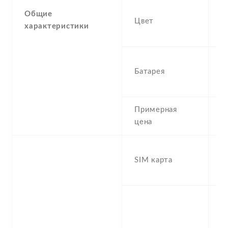
Gr
Общие
Цвет
Si
характеристики
B
3
Батарея
N
L
Примерная
2
цена
D
SIM карта
S
s
S
n
f