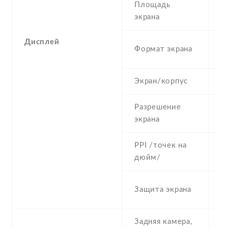
Площадь
8
экрана
Дисплей
1
Формат экрана
(
Экран/корпус
7
Разрешение
1
экрана
PPI /точек на
4
дюйм/
C
Защита экрана
G
Задняя камера,
2