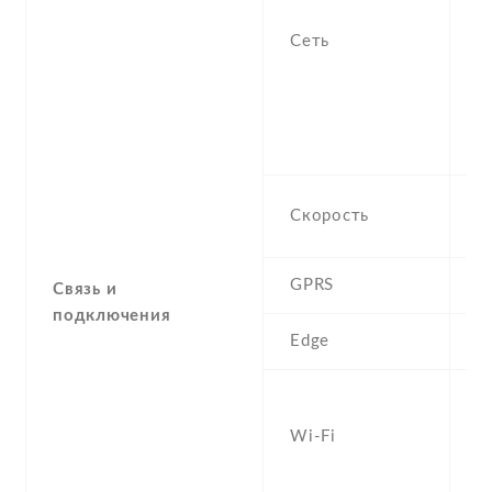
-
Сеть
/
1
S
H
L
H
Скорость
1
GPRS
Y
Связь и
подключения
Edge
Y
W
a
Wi-Fi
d
D