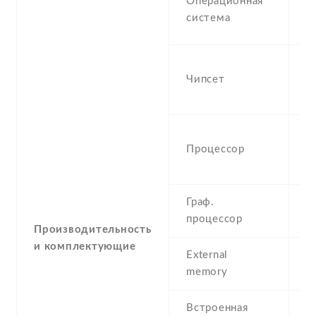
Операционная
(L
система
F
M
Чипсет
M
X
O
Процессор
G
A
Граф.
P
процессор
G
Производительность
и комплектующие
External
N
memory
Встроенная
1