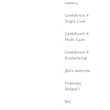
память
3
GeekBench 4
8
Single Core
GeekBench 4
3
Multi-Core
GeekBench 4
2
RenderScript
Дата выпуска
2
Размеры
1
(ВхШхГ)
7
Вес
1