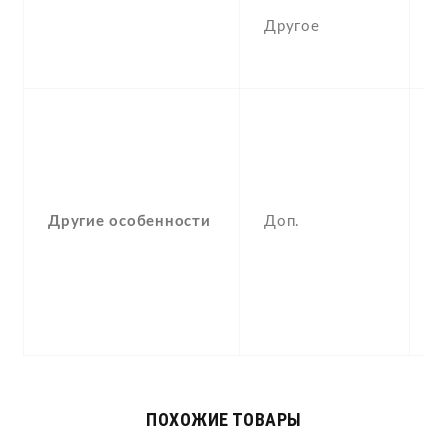
c
Другое
w
m
S
F
(
,
g
Другие особенности
Доп.
,
b
c
4
(
ПОХОЖИЕ ТОВАРЫ