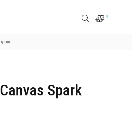
0
 Q380
Canvas Spark