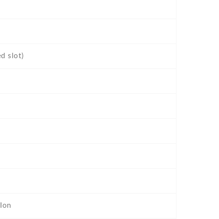
d slot)
Ion