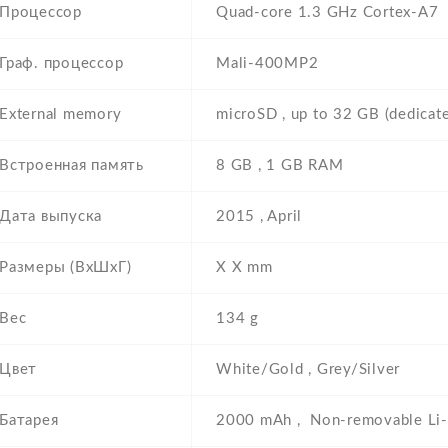
Процессор
Quad-core 1.3 GHz Cortex-A7
Граф. процессор
Mali-400MP2
External memory
microSD , up to 32 GB (dedicate
Встроенная память
8 GB , 1 GB RAM
Дата выпуска
2015 , April
Размеры (ВхШхГ)
Х Х mm
Вес
134 g
Цвет
White/Gold , Grey/Silver
Батарея
2000 mAh , Non-removable Li-