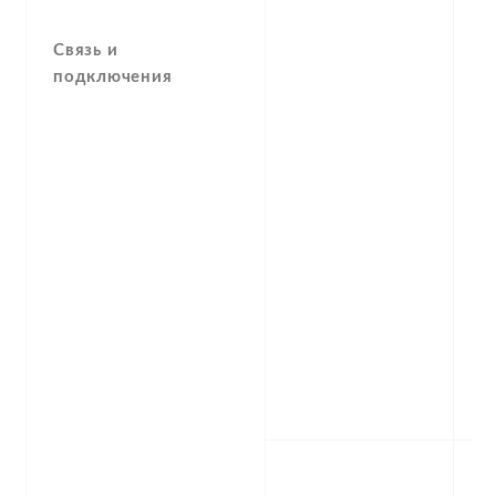
Связь и
подключения
H
M