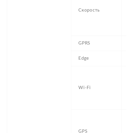
(
Скорость
1
,
D
GPRS
Y
Edge
Y
W
a
Wi-Fi
d
F
,
Ye
b
GPS
G