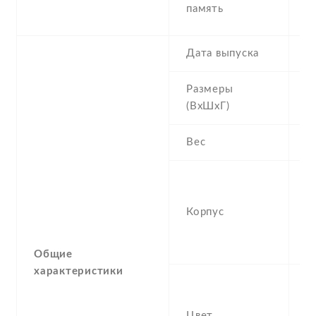
R
память
1
Дата выпуска
2
Размеры
1
(ВхШхГ)
8
Вес
1
G
(G
Корпус
g
(G
a
Общие
характеристики
O
G
Цвет
In