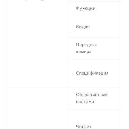
Функции
A
1
Видео
g
Передняя
1
камера
1
Спецификация
(w
1
Операционная
A
система
O
Q
S
Чипсет