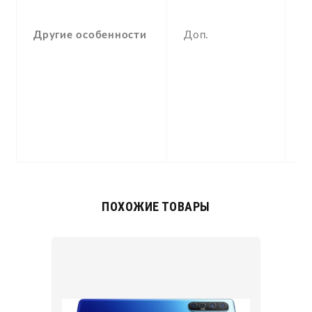
g
,
Другие особенности
Доп.
c
5
(a
I
re
1
m
ПОХОЖИЕ ТОВАРЫ