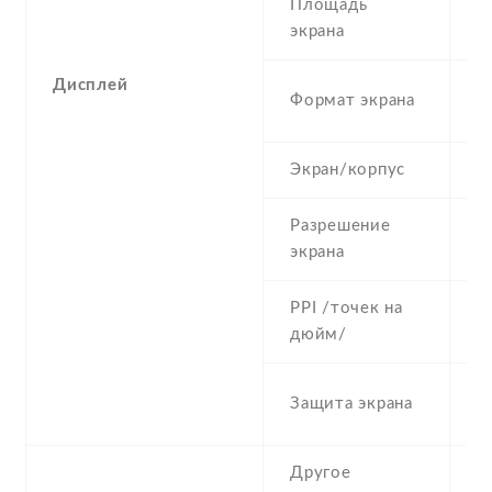
Площадь
1
экрана
Дисплей
2
Формат экрана
(
Экран/корпус
8
Разрешение
1
экрана
PPI /точек на
4
дюйм/
C
Защита экрана
G
Другое