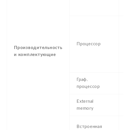
S
(
O
(
K
Процессор
3
Производительность
K
и комплектующие
4
5
Граф.
A
процессор
External
N
memory
1
Встроенная