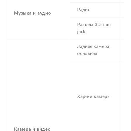
Радио
N
Музыка и аудио
Разъем 3.5 mm
N
jack
Задняя камера,
4
основная
4
2
1/
P
Хар-ки камеры
MP
1
(u
P
f/
Камера и видео