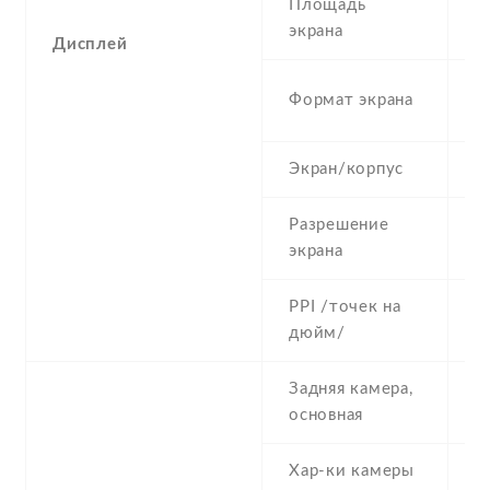
Площадь
6
экрана
Дисплей
1
Формат экрана
(
Экран/корпус
6
Разрешение
5
экрана
PPI /точек на
2
дюйм/
Задняя камера,
8
основная
Хар-ки камеры
8