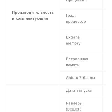
G
Производительность
Граф.
и комплектующие
M
процессор
m
External
3
memory
(d
Встроенная
4
память
R
Antutu 7 баллы
1
Дата выпуска
2
Размеры
1
(ВхШхГ)
m