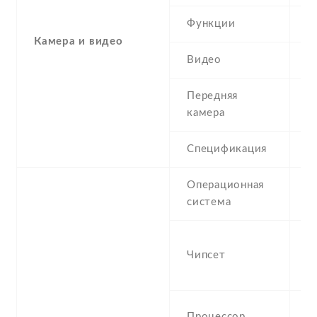
Функции
L
Камера и видео
Видео
7
Передняя
2
камера
Спецификация
2
Операционная
A
система
(J
M
Чипсет
M
n
Q
Процессор