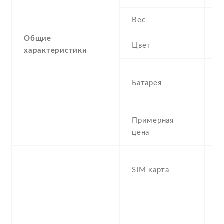
Вес
1
Общие
Цвет
W
характеристики
2
Батарея
R
P
Примерная
2
цена
D
SIM карта
S
, 
S
n