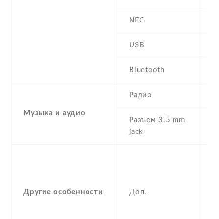
NFC
USB
m
Bluetooth
4
Радио
F
Музыка и аудио
Разъем 3.5 mm
Y
jack
S
A
p
Другие особенности
Доп.
c
k
F