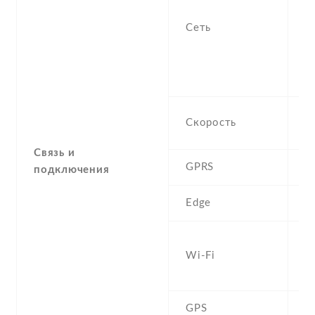
f
Сеть
-
/
1
S
H
Скорость
M
Связь и
GPRS
Y
подключения
Edge
Y
W
Wi-Fi
b
D
GPS
Y