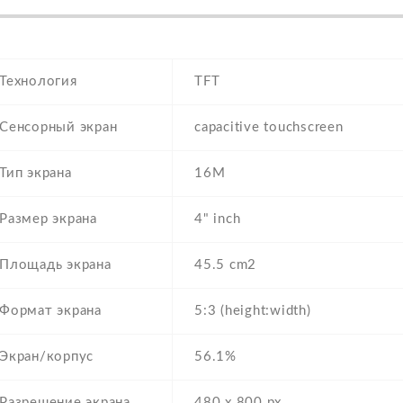
Технология
TFT
Сенсорный экран
capacitive touchscreen
Тип экрана
16M
Размер экрана
4" inch
Площадь экрана
45.5 cm2
Формат экрана
5:3 (height:width)
Экран/корпус
56.1%
Разрешение экрана
480 x 800 px