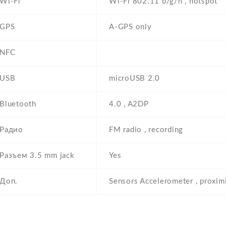
Wi-Fi
Wi-Fi 802.11 b/g/n , hotspot
GPS
A-GPS only
NFC
USB
microUSB 2.0
Bluetooth
4.0 , A2DP
Радио
FM radio , recording
Разъем 3.5 mm jack
Yes
Доп.
Sensors Accelerometer , proxim