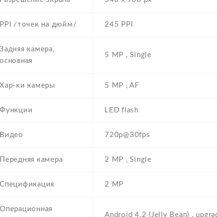
PPI /точек на дюйм/
245 PPI
Задняя камера,
5 MP , Single
основная
Хар-ки камеры
5 MP , AF
Функции
LED flash
Видео
720p@30fps
Передняя камера
2 MP , Single
Спецификация
2 MP
Операционная
Android 4.2 (Jelly Bean) , upgra