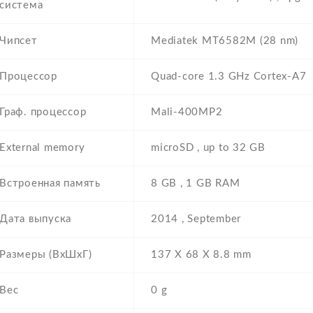
система
Чипсет
Mediatek MT6582M (28 nm)
Процессор
Quad-core 1.3 GHz Cortex-A7
Граф. процессор
Mali-400MP2
External memory
microSD , up to 32 GB
Встроенная память
8 GB , 1 GB RAM
Дата выпуска
2014 , September
Размеры (ВхШхГ)
137 Х 68 Х 8.8 mm
Вес
0 g