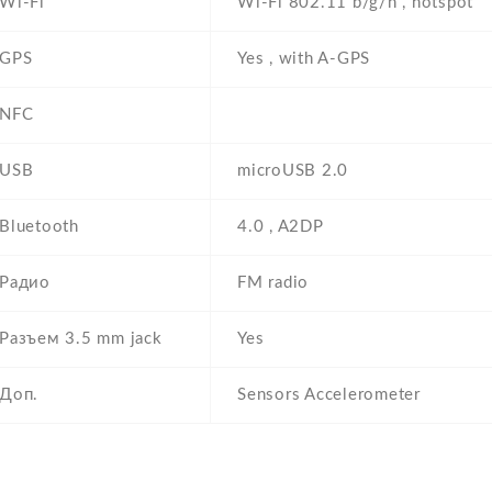
Wi-Fi
Wi-Fi 802.11 b/g/n , hotspot
GPS
Yes , with A-GPS
NFC
USB
microUSB 2.0
Bluetooth
4.0 , A2DP
Радио
FM radio
Разъем 3.5 mm jack
Yes
Доп.
Sensors Accelerometer