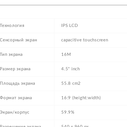
Технология
IPS LCD
Сенсорный экран
capacitive touchscreen
Тип экрана
16M
Размер экрана
4.5" inch
Площадь экрана
55.8 cm2
Формат экрана
16:9 (height:width)
Экран/корпус
59.9%
Разрешение экрана
540 x 960 px