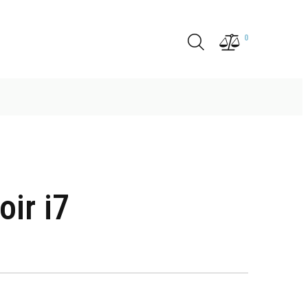
0
ir i7