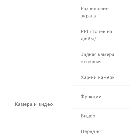
Разрешение
7
экрана
PPI /точек на
2
дюйм/
Задняя камера,
1
основная
Хар-ки камеры
1
D
Функции
H
Камера и видео
Видео
1
Передняя
5