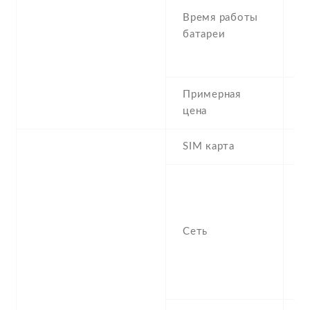
U
Время работы
(
батареи
t
(
Примерная
1
цена
SIM карта
D
S
n
f
Сеть
-
/
1
S