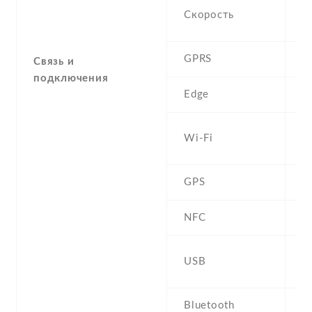
H
Скорость
M
GPRS
Y
Связь и
подключения
Edge
Y
W
Wi-Fi
b
GPS
Y
NFC
m
USB
U
Bluetooth
4