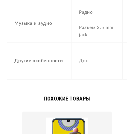
Радио
F
Музыка и аудио
Разъем 3.5 mm
Y
jack
S
A
Другие особенности
Доп.
p
c
ПОХОЖИЕ ТОВАРЫ