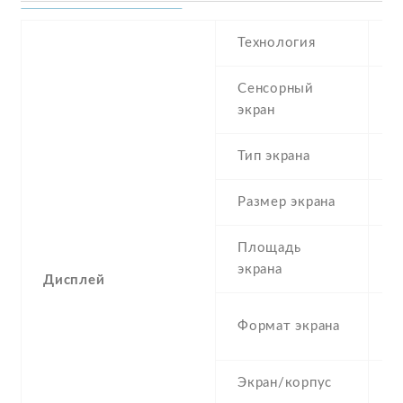
Технология
I
Сенсорный
c
экран
t
Тип экрана
1
Размер экрана
5
Площадь
8
экрана
Дисплей
1
Формат экрана
(
Экран/корпус
6