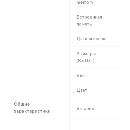
memory
Встроенная
1
память
R
Дата выпуска
2
Размеры
1
(ВхШхГ)
9
Вес
2
Цвет
B
Общие
2
Батарея
характеристики
I
S