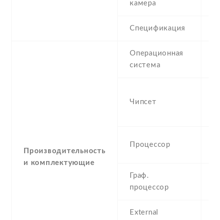
камера
Спецификация
5
Операционная
A
система
(J
M
Чипсет
M
n
Q
Процессор
G
Производительность
и комплектующие
Граф.
P
процессор
S
External
N