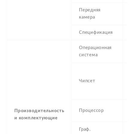
Передняя
8
камера
Спецификация
8
Операционная
A
система
(J
Q
M
Чипсет
S
(
Q
Процессор
Производительность
G
и комплектующие
Граф.
A