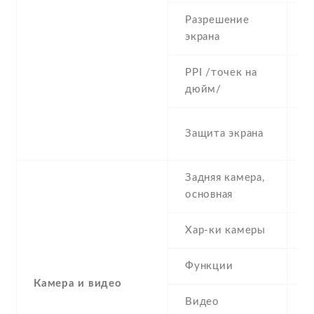
Разрешение
1
экрана
PPI /точек на
4
дюйм/
C
Защита экрана
G
Задняя камера,
1
основная
Хар-ки камеры
1
Функции
L
Камера и видео
Видео
Y