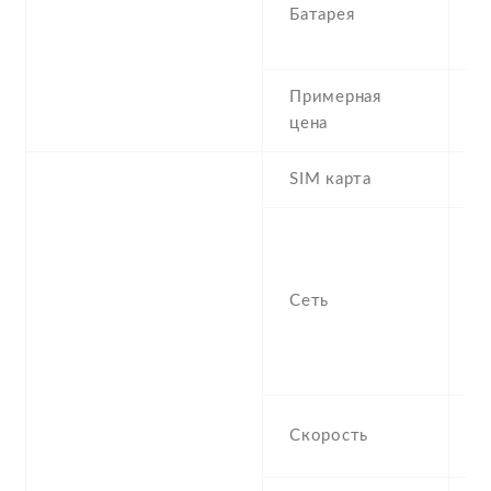
Батарея
N
L
Примерная
3
цена
SIM карта
M
S
n
f
Сеть
-
/
1
H
Скорость
M