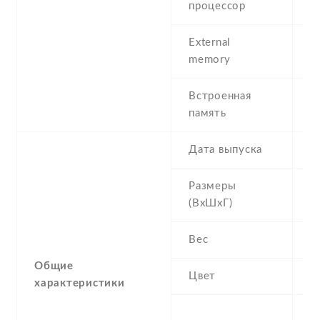
процессор
External
N
memory
Встроенная
1
память
R
Дата выпуска
2
Размеры
1
(ВхШхГ)
9
Вес
1
Общие
Цвет
B
характеристики
2