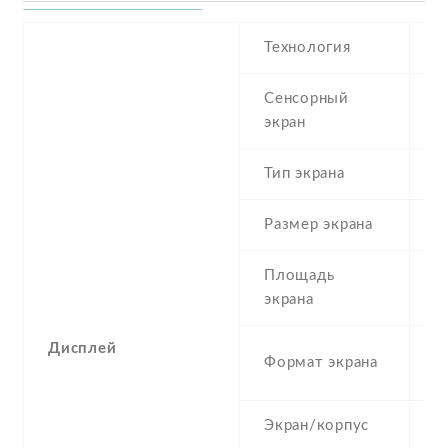
Технология
I
Сенсорный
c
экран
t
Тип экрана
1
Размер экрана
5
Площадь
8
экрана
Дисплей
1
Формат экрана
(
Экран/корпус
7