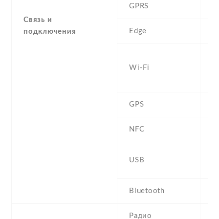
GPRS
Y
Связь и
Edge
Y
подключения
W
Wi-Fi
b
D
GPS
Y
NFC
m
USB
U
Bluetooth
4
Радио
S