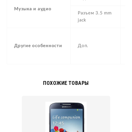
Музыка и аудио
Разъем 3.5 mm
Y
jack
S
A
Другие особенности
Доп.
g
,
ПОХОЖИЕ ТОВАРЫ