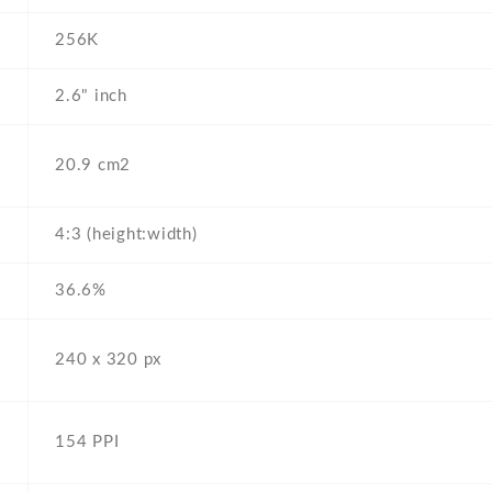
256K
2.6" inch
20.9 cm2
4:3 (height:width)
36.6%
240 x 320 px
154 PPI