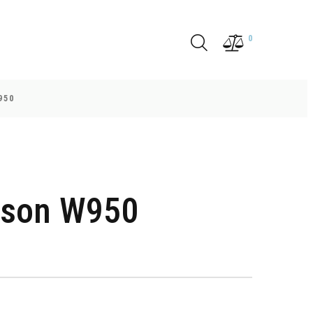
0
950
sson W950