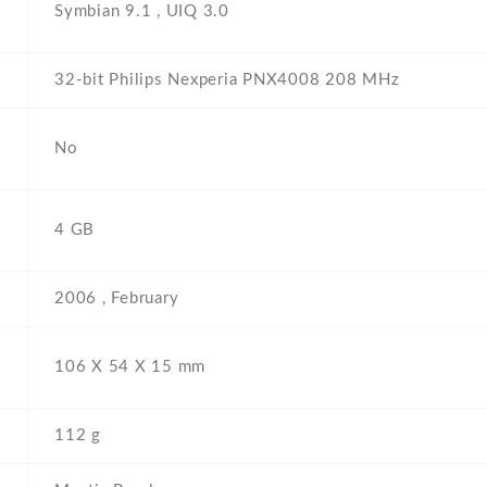
Symbian 9.1 , UIQ 3.0
32-bit Philips Nexperia PNX4008 208 MHz
No
4 GB
2006 , February
106 Х 54 Х 15 mm
112 g