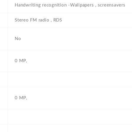
Handwriting recognition -Wallpapers , screensavers
Stereo FM radio , RDS
No
0 MP,
0 MP,