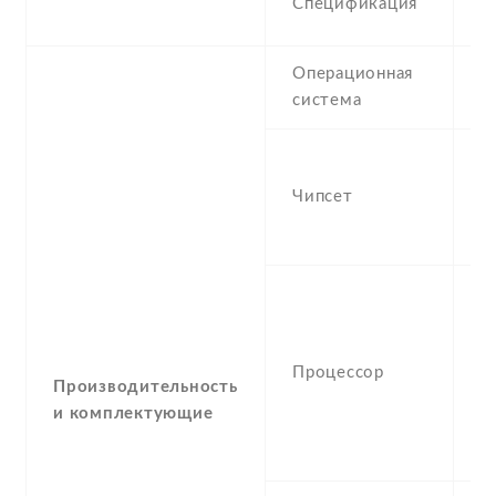
Спецификация
(
Операционная
A
система
I
-
S
Чипсет
S
(
-
(
K
Процессор
3
Производительность
K
и комплектующие
4
5