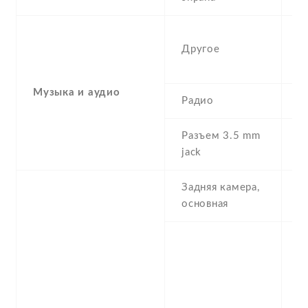
-
Другое
b
a
Музыка и аудио
Радио
N
Разъем 3.5 mm
N
jack
Задняя камера,
5
основная
-
(w
,
p
-