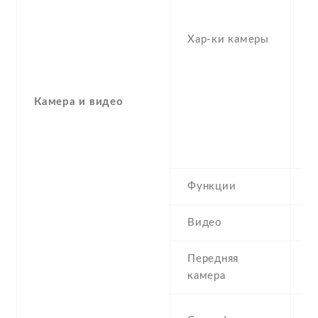
1
(p
Хар-ки камеры
1/
OI
z
f/
Камера и видео
1
(u
1
Функции
p
Видео
1
Передняя
1
камера
1