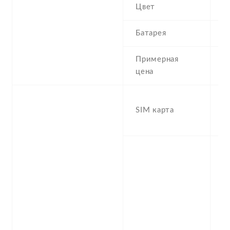
Цвет
W
Батарея
0
Примерная
6
цена
D
SIM карта
S
s
S
n
f
-
/
1
S