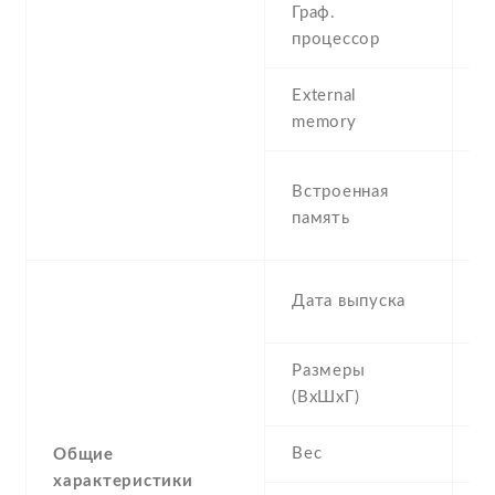
Граф.
-
процессор
External
N
memory
2
Встроенная
R
память
1
2
Дата выпуска
1
Размеры
1
(ВхШхГ)
8
Вес
1
Общие
характеристики