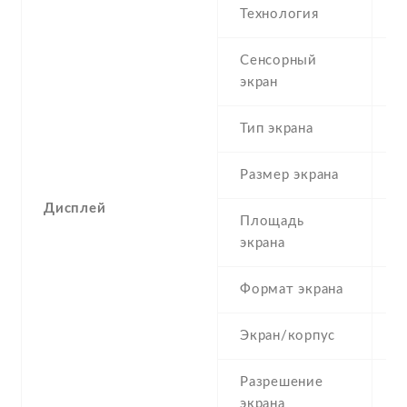
Технология
A
Сенсорный
c
экран
t
Тип экрана
1
Размер экрана
6
Дисплей
Площадь
1
экрана
Формат экрана
(
Экран/корпус
8
Разрешение
1
экрана