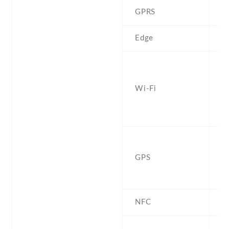
GPRS
Y
Edge
Y
W
a
Wi-Fi
d
Fi
h
Ye
b
GPS
G
,
NFC
Y
T