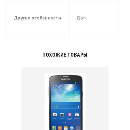
M
W
Другие особенности
Доп.
D
p
ПОХОЖИЕ ТОВАРЫ