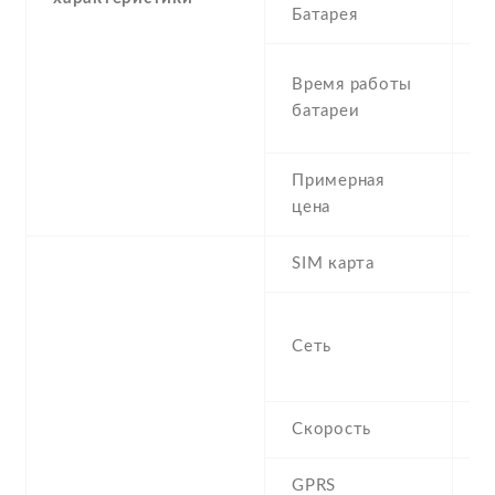
Батарея
1
S
Время работы
T
батареи
/
Примерная
2
цена
SIM карта
M
S
Сеть
-
/
Скорость
H
GPRS
C