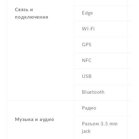
Связь и
Edge
C
подключения
Wi-Fi
N
GPS
Y
NFC
USB
2
Bluetooth
2
Радио
S
Музыка и аудио
Разъем 3.5 mm
Y
jack