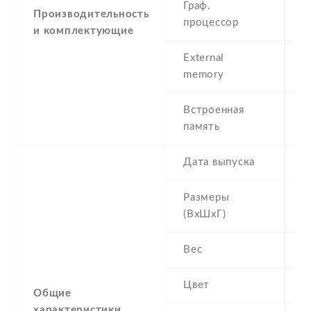
Граф.
Производительность
P
процессор
и комплектующие
External
m
memory
(d
Встроенная
1
память
Дата выпуска
2
Размеры
1
(ВхШхГ)
Вес
1
Цвет
B
Общие
характеристики