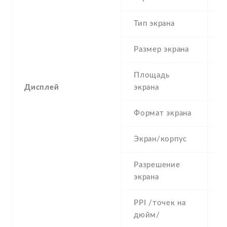
Тип экрана
1
Размер экрана
3
Площадь
2
Дисплей
экрана
Формат экрана
5
Экран/корпус
4
Разрешение
2
экрана
PPI /точек на
1
дюйм/