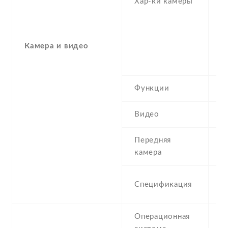
Хар-ки камеры
(u
1
-
(m
Камера и видео
1
(
Функции
H
Видео
1
Передняя
3
камера
3
Спецификация
1
Операционная
A