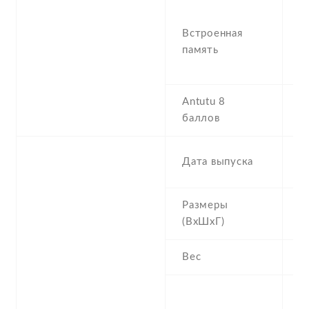
6
Встроенная
,
память
R
8
Antutu 8
2
баллов
2
Дата выпуска
1
Размеры
1
(ВхШхГ)
8
Вес
2
G
(G