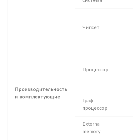
система
M
Q
S
Чипсет
S
7
O
(
Процессор
K
&
K
Производительность
и комплектующие
Граф.
A
процессор
External
m
memory
(d