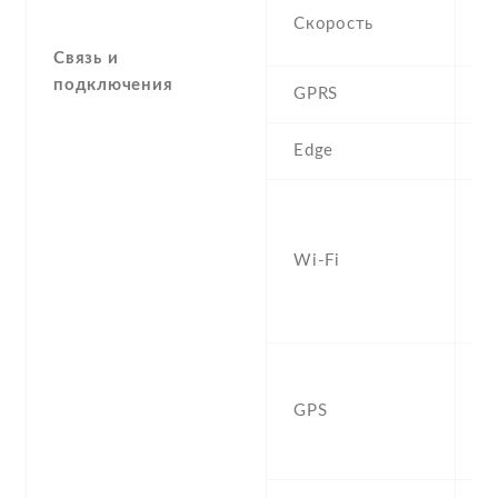
H
Скорость
M
Связь и
подключения
GPRS
Y
Edge
Y
W
a
Wi-Fi
d
Fi
h
Y
,
GPS
G
N