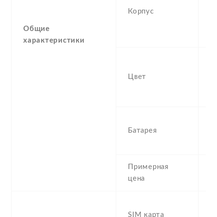
Корпус
, 
(G
Общие
, 
характеристики
A
G
Цвет
In
B
5
Батарея
N
L
Примерная
1
цена
D
SIM карта
S