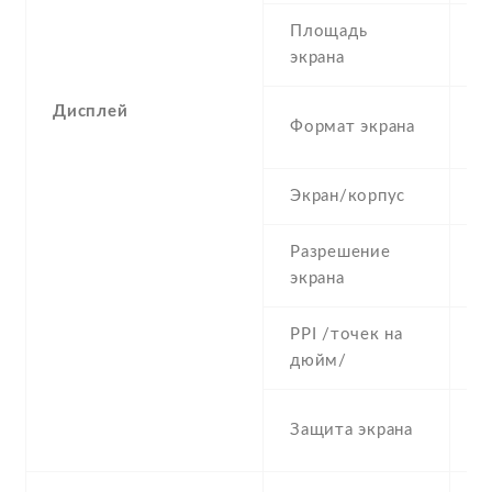
Площадь
1
экрана
Дисплей
2
Формат экрана
(
Экран/корпус
8
Разрешение
1
экрана
PPI /точек на
3
дюйм/
C
Защита экрана
G