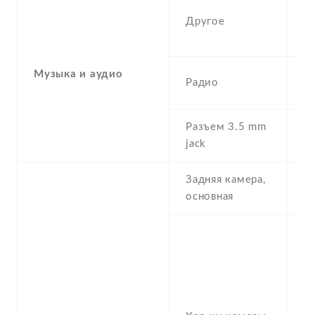
4
Другое
b
(
Музыка и аудио
F
Радио
r
Разъем 3.5 mm
Y
jack
Задняя камера,
6
основная
6
(
,
-
1