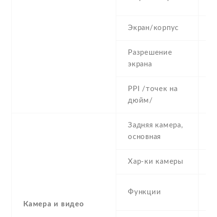
(
Экран/корпус
8
Разрешение
7
экрана
PPI /точек на
2
дюйм/
Задняя камера,
1
основная
Хар-ки камеры
(
L
Функции
p
Камера и видео