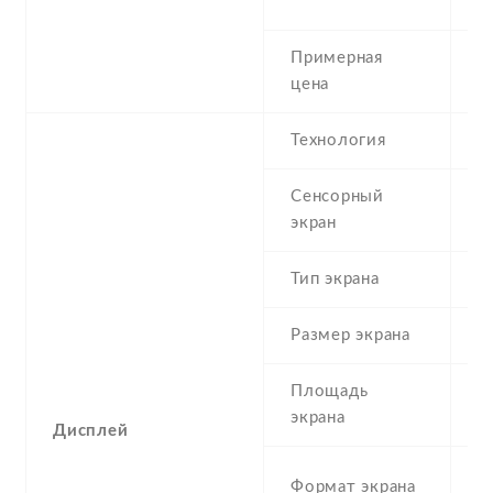
r
Примерная
1
цена
Технология
I
Сенсорный
c
экран
t
Тип экрана
1
Размер экрана
6
Площадь
1
экрана
Дисплей
2
Формат экрана