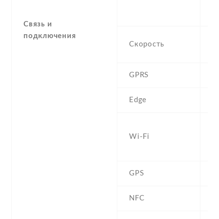
4 
1
Связь и
подключения
H
Скорость
M
GPRS
Y
Edge
Y
W
Wi-Fi
b
D
GPS
Y
NFC
N