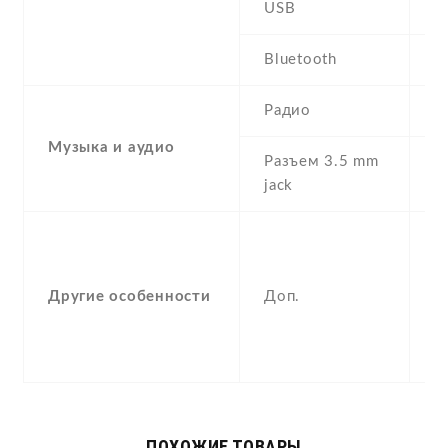
USB
m
Bluetooth
4
Радио
F
Музыка и аудио
Разъем 3.5 mm
Y
jack
-
F
(
Другие особенности
Доп.
a
p
C
ПОХОЖИЕ ТОВАРЫ