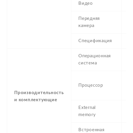
Видео
7
Передняя
8
камера
Спецификация
8
Операционная
A
система
-
Процессор
G
A
Производительность
и комплектующие
External
m
memory
Встроенная