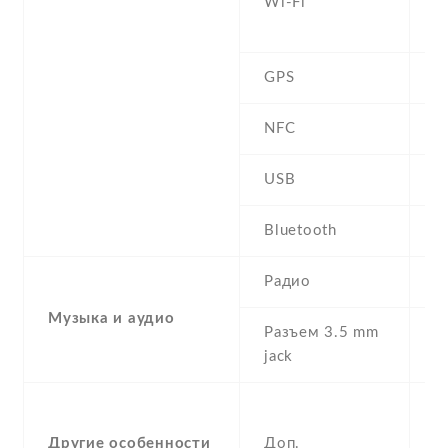
Wi-Fi
b
D
GPS
Y
NFC
N
USB
m
Bluetooth
4
Радио
F
Музыка и аудио
Разъем 3.5 mm
Y
jack
-
F
Другие особенности
Доп.