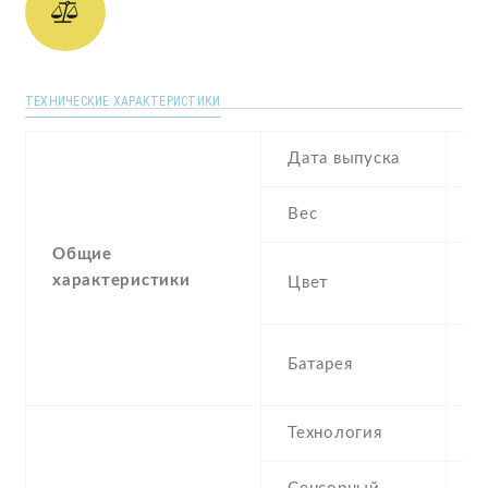
ТЕХНИЧЕСКИЕ ХАРАКТЕРИСТИКИ
Дата выпуска
2
Вес
1
Общие
Bl
характеристики
Цвет
G
3
Батарея
I
Технология
I