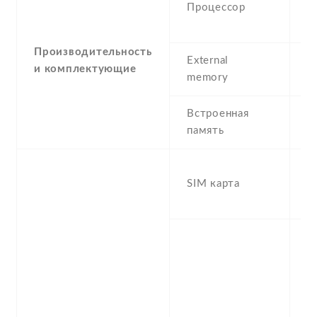
Процессор
G
A
Производительность
External
и комплектующие
m
memory
Встроенная
3
память
D
SIM карта
S
s
S
n
f
-
/