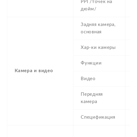
PPI /точек на
1
дюйм/
Задняя камера,
8
основная
Хар-ки камеры
(
Функции
L
Камера и видео
Видео
7
Передняя
8
камера
Спецификация
8
-