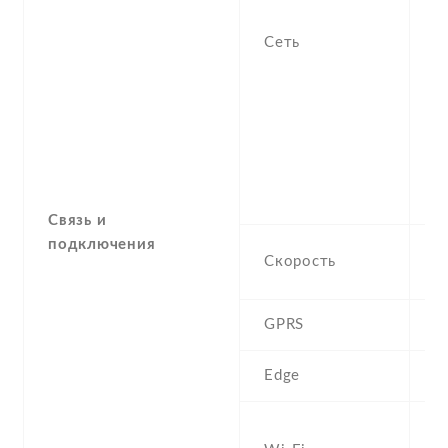
1
S
Сеть
H
9
1
1
-4
4 
1
Связь и
подключения
H
Скорость
M
GPRS
Y
Edge
Y
W