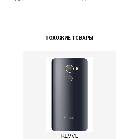
(
a
ПОХОЖИЕ ТОВАРЫ
REVVL