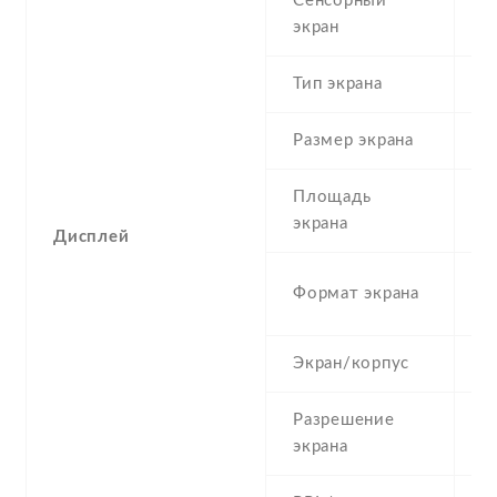
Сенсорный
c
экран
t
Тип экрана
1
Размер экрана
6
Площадь
9
экрана
Дисплей
1
Формат экрана
(
Экран/корпус
7
Разрешение
4
экрана