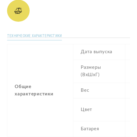
ТЕХНИЧЕСКИЕ ХАРАКТЕРИСТИКИ
Дата выпуска
O
Размеры
1
(ВхШхГ)
9
Общие
Вес
1
характеристики
B
Цвет
P
Батарея
4