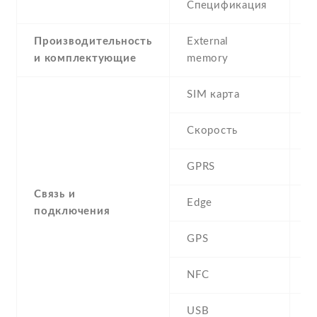
Спецификация
5
Производительность
External
и комплектующие
memory
SIM карта
D
Скорость
GPRS
Y
Связь и
Edge
Y
подключения
GPS
A
NFC
N
USB
Y