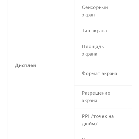
Сенсорный
c
экран
t
Тип экрана
1
Площадь
c
экрана
Дисплей
1
Формат экрана
(
Разрешение
7
экрана
PPI /точек на
2
дюйм/