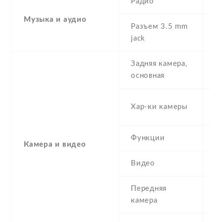
Радио
Y
Музыка и аудио
Разъем 3.5 mm
Y
jack
Задняя камера,
1
основная
-
Хар-ки камеры
(
Функции
L
Камера и видео
Видео
Y
Передняя
5
камера