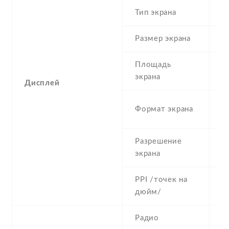
Тип экрана
1
Размер экрана
5
Площадь
c
экрана
Дисплей
1
Формат экрана
(
Разрешение
7
экрана
PPI /точек на
2
дюйм/
Радио
Y