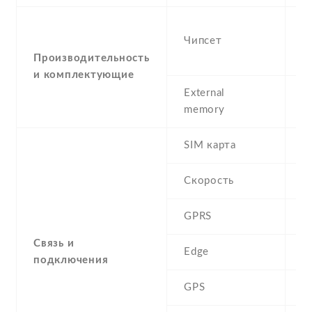
-
Чипсет
M
n
Производительность
и комплектующие
External
memory
SIM карта
D
Скорость
GPRS
Y
Связь и
Edge
Y
подключения
GPS
A