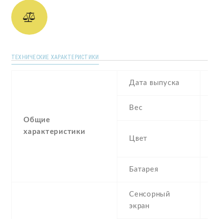
ТЕХНИЧЕСКИЕ ХАРАКТЕРИСТИКИ
Дата выпуска
A
Вес
1
Общие
характеристики
B
Цвет
P
Батарея
4
Сенсорный
c
экран
t