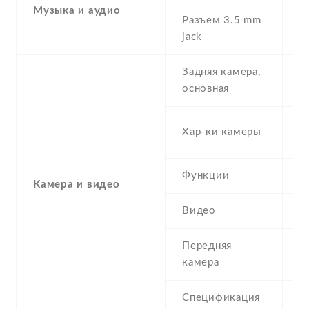
Музыка и аудио
Разъем 3.5 mm
Y
jack
Задняя камера,
5
основная
-
Хар-ки камеры
(
Функции
L
Камера и видео
Видео
Y
Передняя
2
камера
Спецификация
2