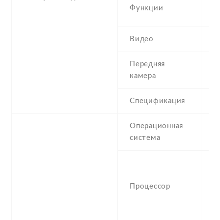
L
Функции
,
Видео
1
Передняя
1
камера
Спецификация
1
Операционная
A
система
-
(
Процессор
C
6
C