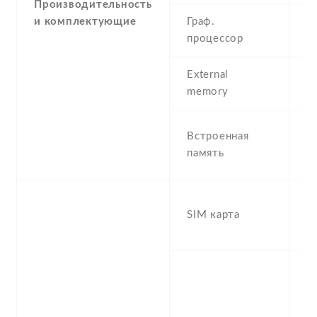
Производительность
и комплектующие
Граф.
-
процессор
M
External
m
memory
(d
1
Встроенная
R
память
8
D
SIM карта
S
s
S
n
f