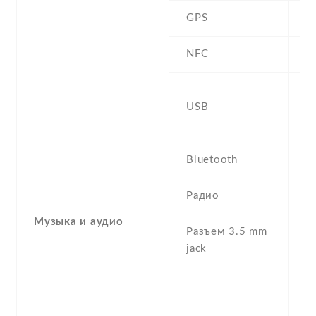
GPS
Y
NFC
N
U
USB
,
G
Bluetooth
Y
Радио
Музыка и аудио
Разъем 3.5 mm
Y
jack
-
F