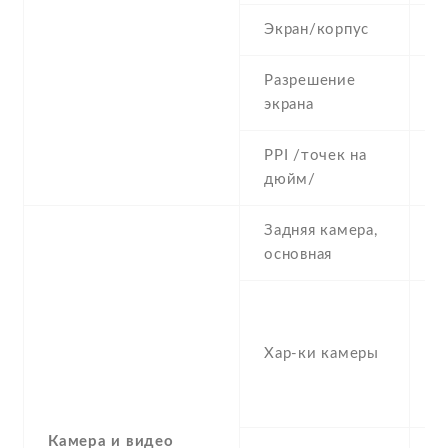
Экран/корпус
8
Разрешение
1
экрана
PPI /точек на
3
дюйм/
Задняя камера,
4
основная
-
,
Хар-ки камеры
(
M
M
Камера и видео