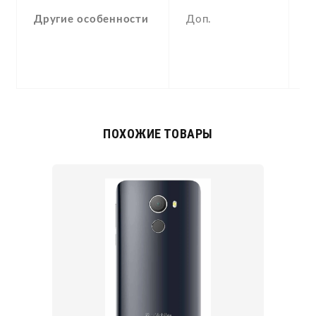
(
Другие особенности
Доп.
a
g
-
1
ПОХОЖИЕ ТОВАРЫ