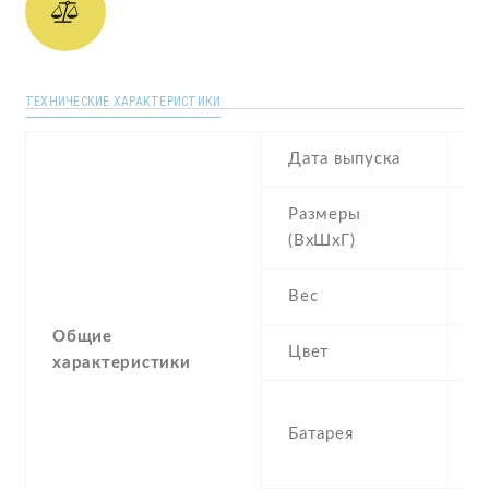
ТЕХНИЧЕСКИЕ ХАРАКТЕРИСТИКИ
Дата выпуска
2
Размеры
1
(ВхШхГ)
m
Вес
0
Общие
Цвет
G
характеристики
5
Батарея
P
r