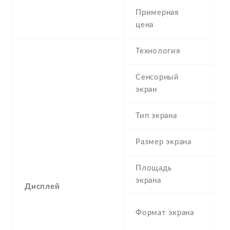
Примерная
1
цена
Технология
I
Сенсорный
c
экран
t
Тип экрана
1
Размер экрана
6
Площадь
1
экрана
Дисплей
2
Формат экрана
(