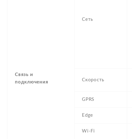
-
/
1
Сеть
S
H
9
2
, 
, 
Связь и
H
Скорость
подключения
M
GPRS
Y
Edge
Y
Wi-Fi
Y