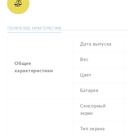
ТЕХНИЧЕСКИЕ ХАРАКТЕРИСТИКИ
Дата выпуска
M
Вес
1
Общие
характеристики
Цвет
G
Батарея
4
Сенсорный
c
экран
t
Тип экрана
1