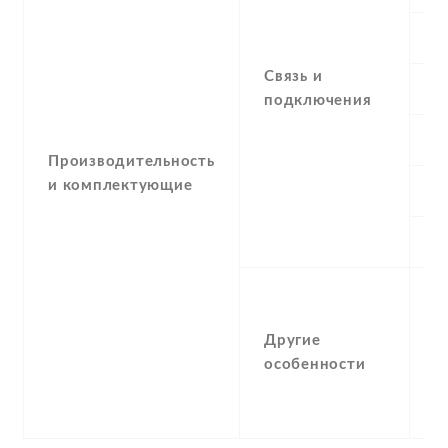
G
Связь и
E
подключения
G
Производительность
и комплектующие
N
U
Другие
Д
особенности