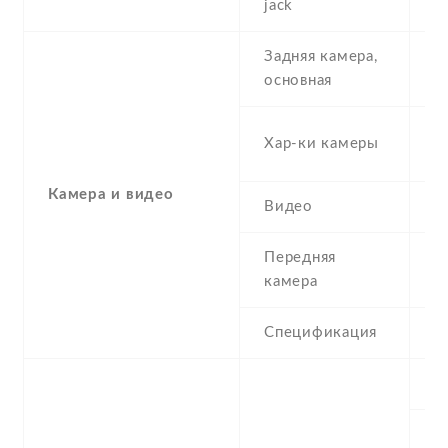
jack
Задняя камера,
1
основная
-
Хар-ки камеры
(
Камера и видео
Видео
Y
Передняя
1
камера
Спецификация
1
S
С