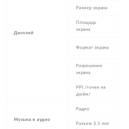
Размер экрана
5
Площадь
c
экрана
Дисплей
1
Формат экрана
(
Разрешение
7
экрана
PPI /точек на
2
дюйм/
Радио
Y
Музыка и аудио
Разъем 3.5 mm
Y