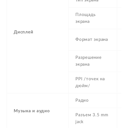
Тип экрана
1
Площадь
c
экрана
Дисплей
1
Формат экрана
(
Разрешение
7
экрана
PPI /точек на
2
дюйм/
Радио
Y
Музыка и аудио
Разъем 3.5 mm
N
jack