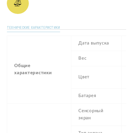
ТЕХНИЧЕСКИЕ ХАРАКТЕРИСТИКИ
Дата выпуска
O
Вес
1
Общие
характеристики
B
Цвет
B
Батарея
2
Сенсорный
c
экран
t