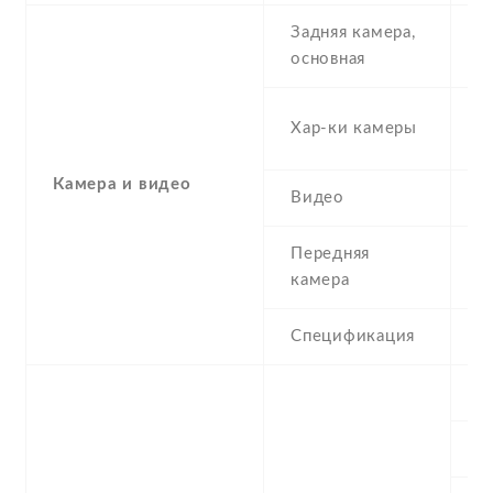
Задняя камера,
1
основная
-
Хар-ки камеры
(
Камера и видео
Видео
Y
Передняя
1
камера
Спецификация
1
S
С