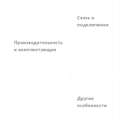
G
Связь и
E
подключения
G
Производительность
и комплектующие
N
U
Другие
Д
особенности