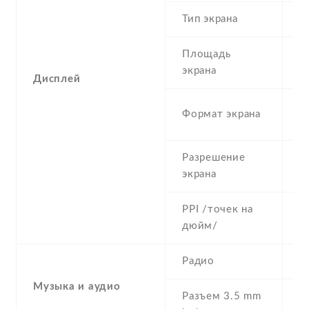
Тип экрана
1
Площадь
c
экрана
Дисплей
1
Формат экрана
(
Разрешение
7
экрана
PPI /точек на
2
дюйм/
Радио
Y
Музыка и аудио
Разъем 3.5 mm
Y