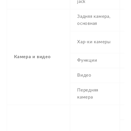
jack
Задняя камера,
1
основная
-
Хар-ки камеры
(
Камера и видео
Функции
L
Видео
Y
Передняя
0
камера
S
С