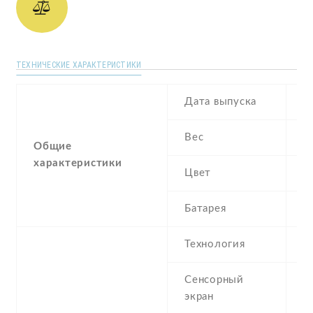
ТЕХНИЧЕСКИЕ ХАРАКТЕРИСТИКИ
Дата выпуска
O
Вес
1
Общие
характеристики
Цвет
B
Батарея
4
Технология
Сенсорный
c
экран
t