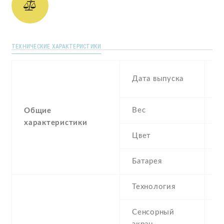
ТЕХНИЧЕСКИЕ ХАРАКТЕРИСТИКИ
S
Дата выпуска
2
Вес
1
Общие
характеристики
Цвет
B
Батарея
3
Технология
A
Сенсорный
c