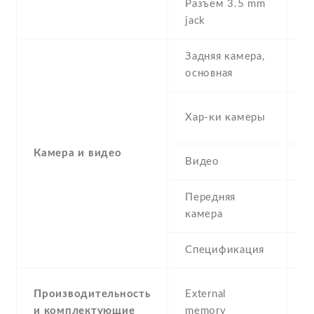
Разъем 3.5 mm
N
jack
Задняя камера,
1
основная
-
Хар-ки камеры
(
Камера и видео
Видео
Y
Передняя
1
камера
Спецификация
1
m
Производительность
External
(
и комплектующие
memory