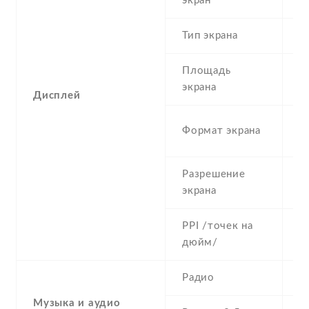
экран
t
Тип экрана
1
Площадь
c
экрана
Дисплей
1
Формат экрана
(
Разрешение
1
экрана
PPI /точек на
4
дюйм/
Радио
Y
Музыка и аудио