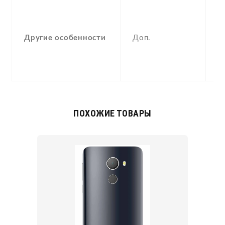
-
F
(
Другие особенности
Доп.
p
a
c
ПОХОЖИЕ ТОВАРЫ