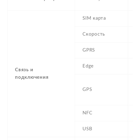
S
SIM карта
D
Скорость
GPRS
Y
Edge
Y
Связь и
подключения
A
GPS
G
B
NFC
N
USB
Y