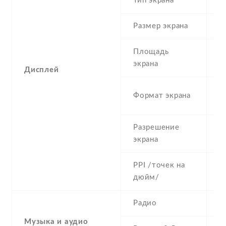
Тип экрана
1
Размер экрана
5
Площадь
c
экрана
Дисплей
1
Формат экрана
(
Разрешение
1
экрана
PPI /точек на
4
дюйм/
Радио
Y
Музыка и аудио