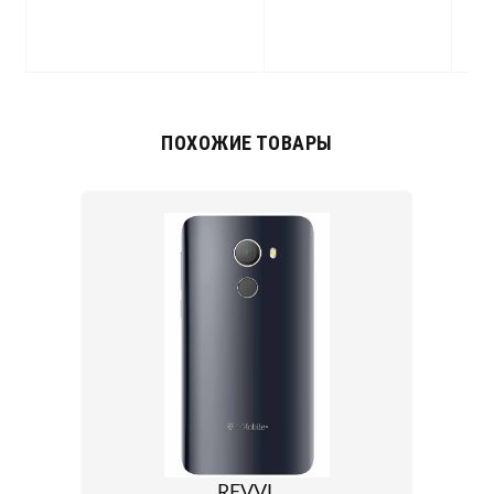
p
a
ПОХОЖИЕ ТОВАРЫ
REVVL