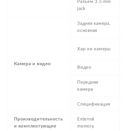
Разъем 3.5 mm
Y
jack
Задняя камера,
1
основная
-
Хар-ки камеры
(
Камера и видео
Видео
Y
Передняя
5
камера
Спецификация
5
Производительность
External
и комплектующие
memory