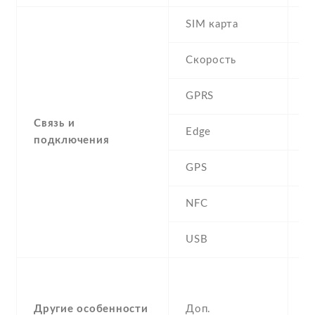
SIM карта
D
Скорость
GPRS
Y
Связь и
Edge
Y
подключения
GPS
A
NFC
N
USB
Y
-
F
Другие особенности
Доп.
(