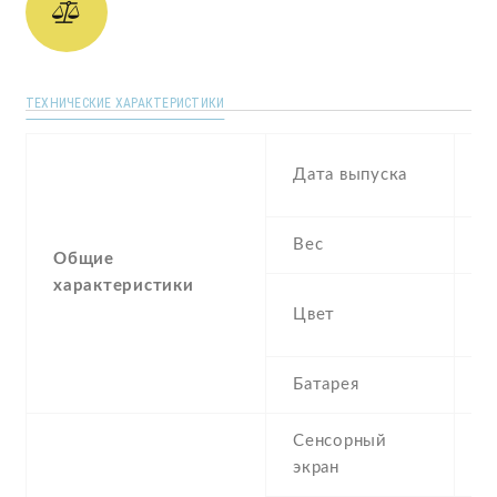
ТЕХНИЧЕСКИЕ ХАРАКТЕРИСТИКИ
N
Дата выпуска
2
Вес
1
Общие
характеристики
Bl
Цвет
Si
Батарея
3
Сенсорный
c
экран
t