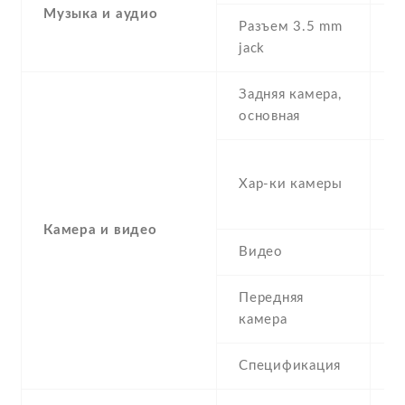
Музыка и аудио
Разъем 3.5 mm
Y
jack
Задняя камера,
1
основная
-
Хар-ки камеры
(s
µ
Камера и видео
Видео
Y
Передняя
2
камера
Спецификация
2