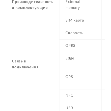
Производительность
External
и комплектующие
memory
SIM карта
D
Скорость
GPRS
Y
Edge
Y
Связь и
подключения
A
GPS
G
B
NFC
N
USB
Y