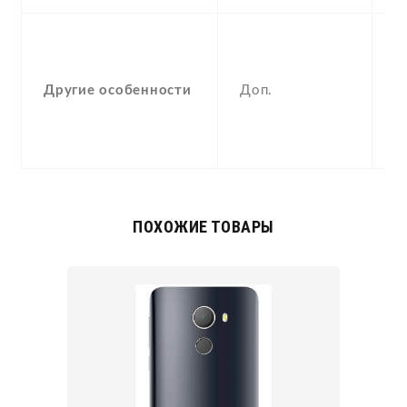
-
F
(
Другие особенности
Доп.
p
a
c
ПОХОЖИЕ ТОВАРЫ