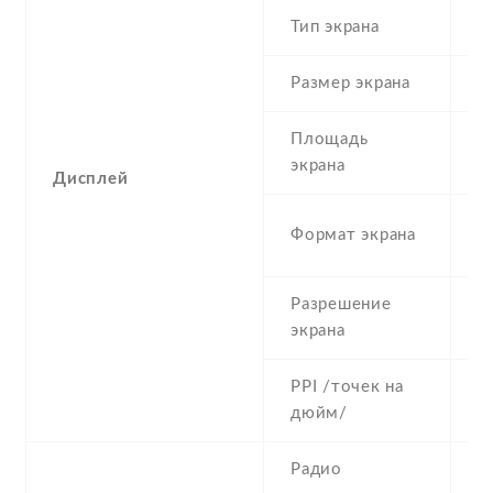
Тип экрана
1
Размер экрана
5
Площадь
c
экрана
Дисплей
1
Формат экрана
(
Разрешение
1
экрана
PPI /точек на
4
дюйм/
Радио
Y