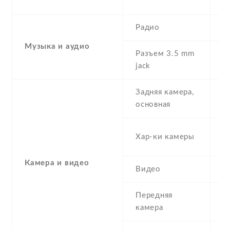
re
Радио
Y
Музыка и аудио
Разъем 3.5 mm
Y
jack
Задняя камера,
8
основная
-
Хар-ки камеры
(
Камера и видео
Видео
Y
Передняя
2
камера