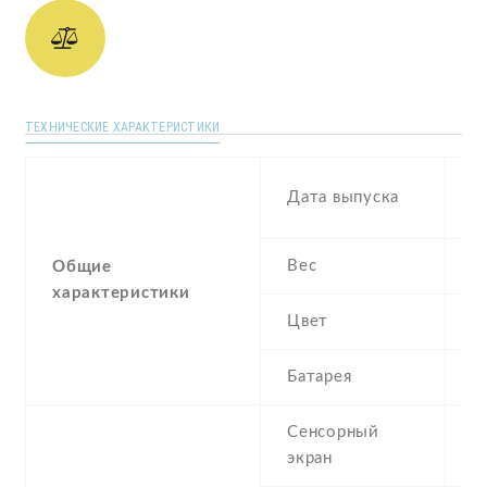
ТЕХНИЧЕСКИЕ ХАРАКТЕРИСТИКИ
S
Дата выпуска
2
Вес
2
Общие
характеристики
Цвет
B
Батарея
L
Сенсорный
c
экран
t