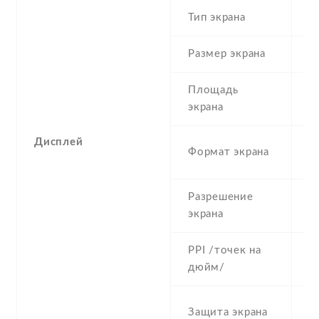
Тип экрана
1
Размер экрана
5
Площадь
c
экрана
Дисплей
1
Формат экрана
(
Разрешение
7
экрана
PPI /точек на
2
дюйм/
S
Защита экрана