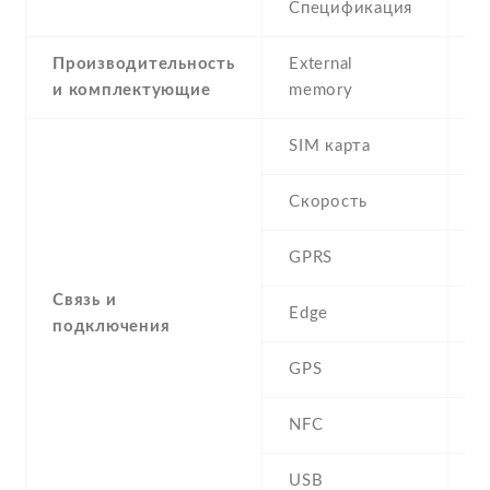
Спецификация
2
Производительность
External
и комплектующие
memory
SIM карта
D
Скорость
GPRS
Y
Связь и
Edge
Y
подключения
GPS
A
NFC
N
USB
Y