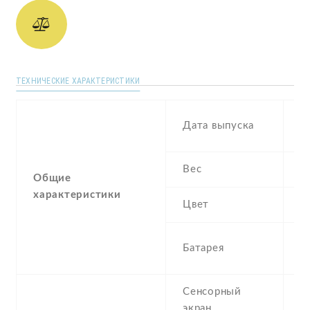
ТЕХНИЧЕСКИЕ ХАРАКТЕРИСТИКИ
D
Дата выпуска
2
Вес
1
Общие
характеристики
Цвет
B
3
Батарея
I
Сенсорный
c
экран
t