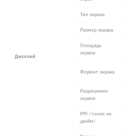
Тип экрана
1
Размер экрана
5
Площадь
c
экрана
Дисплей
1
Формат экрана
(
Разрешение
7
экрана
PPI /точек на
2
дюйм/