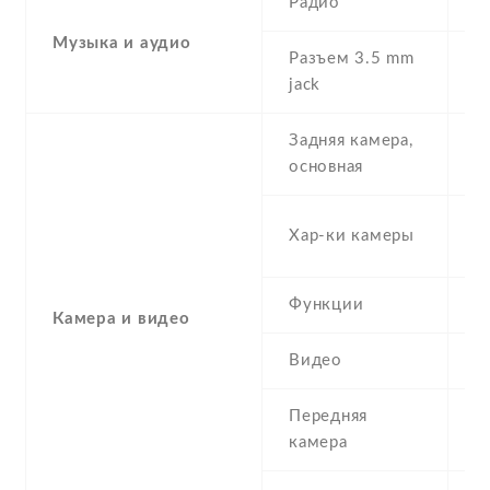
Радио
Y
Музыка и аудио
Разъем 3.5 mm
Y
jack
Задняя камера,
8
основная
-
Хар-ки камеры
(
Функции
L
Камера и видео
Видео
Y
Передняя
5
камера